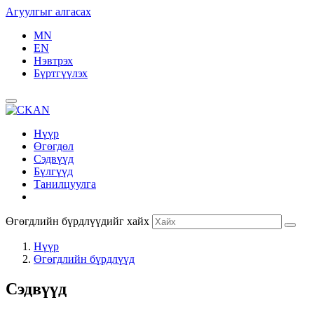
Агуулгыг алгасах
MN
EN
Нэвтрэх
Бүртгүүлэх
Нүүр
Өгөгдөл
Сэдвүүд
Бүлгүүд
Танилцуулга
Өгөгдлийн бүрдлүүдийг хайх
Нүүр
Өгөгдлийн бүрдлүүд
Сэдвүүд