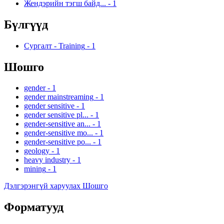
Жендэрийн тэгш байд...
-
1
Бүлгүүд
Сургалт - Training
-
1
Шошго
gender
-
1
gender mainstreaming
-
1
gender sensitive
-
1
gender sensitive pl...
-
1
gender-sensitive an...
-
1
gender-sensitive mo...
-
1
gender-sensitive po...
-
1
geology
-
1
heavy industry
-
1
mining
-
1
Дэлгэрэнгүй харуулах Шошго
Форматууд