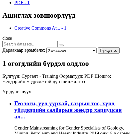
PDF
-
1
Ашиглах зөвшөөрлүүд
Creative Commons At...
-
1
close
Дараахаар эрэмбэлэх
Гүйцэтгэ.
1 өгөгдлийн бүрдэл олдлоо
Бүлгүүд:
Сургалт - Training
Форматууд:
PDF
Шошго:
жендэрийн мэдрэмжтэй дүн шинжилгээ
Үр дүнг шүүх
Геологи, уул уурхай, газрын тос, хүнд
үйлдвэрийн салбарын жендэр хариуцсан
ал...
Gender Mainstreaming for Gender Specialists of Geology,
Mining, Petroleum and Heavy Industry 2019 оны 6-р сарын