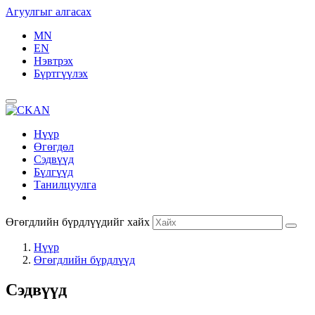
Агуулгыг алгасах
MN
EN
Нэвтрэх
Бүртгүүлэх
Нүүр
Өгөгдөл
Сэдвүүд
Бүлгүүд
Танилцуулга
Өгөгдлийн бүрдлүүдийг хайх
Нүүр
Өгөгдлийн бүрдлүүд
Сэдвүүд