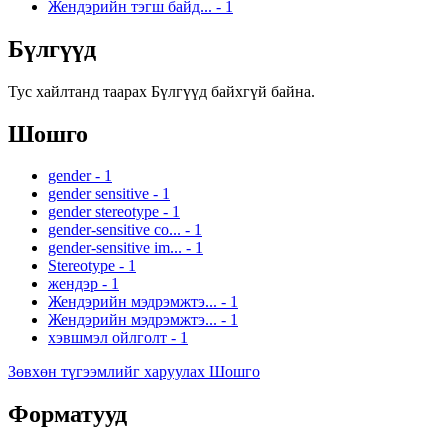
Жендэрийн тэгш байд...
-
1
Бүлгүүд
Тус хайлтанд таарах Бүлгүүд байхгүй байна.
Шошго
gender
-
1
gender sensitive
-
1
gender stereotype
-
1
gender-sensitive co...
-
1
gender-sensitive im...
-
1
Stereotype
-
1
жендэр
-
1
Жендэрийн мэдрэмжтэ...
-
1
Жендэрийн мэдрэмжтэ...
-
1
хэвшмэл ойлголт
-
1
Зөвхөн түгээмлийг харуулах Шошго
Форматууд