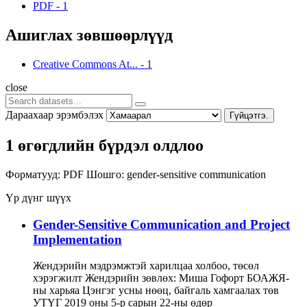
PDF
-
1
Ашиглах зөвшөөрлүүд
Creative Commons At...
-
1
close
Дараахаар эрэмбэлэх
Гүйцэтгэ.
1 өгөгдлийн бүрдэл олдлоо
Форматууд:
PDF
Шошго:
gender-sensitive communication
Үр дүнг шүүх
Gender-Sensitive Communication and Project
Implementation
Жендэрийн мэдрэмжтэй харилцаа холбоо, төсөл
хэрэгжилт Жендэрийн зөвлөх: Миша Гофорт БОАЖЯ-
ны харьяа Цэнгэг усны нөөц, байгаль хамгаалах төв
УТҮГ 2019 оны 5-р сарын 22-ны өдөр