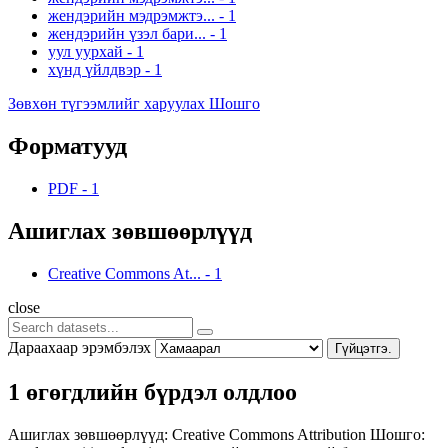
жендэрийн мэдрэмжтэ...
-
1
жендэрийн үзэл бари...
-
1
уул уурхай
-
1
хүнд үйлдвэр
-
1
Зөвхөн түгээмлийг харуулах Шошго
Форматууд
PDF
-
1
Ашиглах зөвшөөрлүүд
Creative Commons At...
-
1
close
Дараахаар эрэмбэлэх
Гүйцэтгэ.
1 өгөгдлийн бүрдэл олдлоо
Ашиглах зөвшөөрлүүд:
Creative Commons Attribution
Шошго: