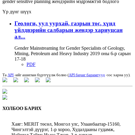
gender sensitive planning
жендэрийн мэдрэмжтэй бодлого
Үр дүнг шүүх
Геологи, уул уурхай, газрын тос, хүнд
үйлдвэрийн салбарын жендэр хариуцсан
ал...
Gender Mainstreaming for Gender Specialists of Geology,
Mining, Petroleum and Heavy Industry 2019 оны 6-р сарын
17-18
PDF
Та
API
-ийг ашиглан бүртгүүлж болно (
API бичиг баримтууд
-ээс харна уу).
ХОЛБОО БАРИХ
Хаяг: MERIT төсөл, Монгол улс, Улаанбаатар-15160,
Чингэлтэй дүүрэг, 1-р хороо, Худалдааны гудамж,
Нэйшнл Таймс Ньюс Тауэр, 3-р давхар