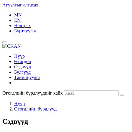
Агуулгыг алгасах
MN
EN
Нэвтрэх
Бүртгүүлэх
Нүүр
Өгөгдөл
Сэдвүүд
Бүлгүүд
Танилцуулга
Өгөгдлийн бүрдлүүдийг хайх
Нүүр
Өгөгдлийн бүрдлүүд
Сэдвүүд