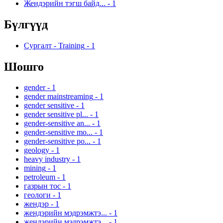
Жендэрийн тэгш байд...
-
1
Бүлгүүд
Сургалт - Training
-
1
Шошго
gender
-
1
gender mainstreaming
-
1
gender sensitive
-
1
gender sensitive pl...
-
1
gender-sensitive an...
-
1
gender-sensitive mo...
-
1
gender-sensitive po...
-
1
geology
-
1
heavy industry
-
1
mining
-
1
petroleum
-
1
газрын тос
-
1
геологи
-
1
жендэр
-
1
жендэрийн мэдрэмжтэ...
-
1
жендэрийн мэдрэмжтэ...
-
1