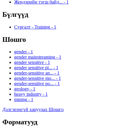
Жендэрийн тэгш байд...
-
1
Бүлгүүд
Сургалт - Training
-
1
Шошго
gender
-
1
gender mainstreaming
-
1
gender sensitive
-
1
gender sensitive pl...
-
1
gender-sensitive an...
-
1
gender-sensitive mo...
-
1
gender-sensitive po...
-
1
geology
-
1
heavy industry
-
1
mining
-
1
Дэлгэрэнгүй харуулах Шошго
Форматууд