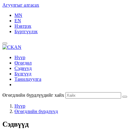
Агуулгыг алгасах
MN
EN
Нэвтрэх
Бүртгүүлэх
Нүүр
Өгөгдөл
Сэдвүүд
Бүлгүүд
Танилцуулга
Өгөгдлийн бүрдлүүдийг хайх
Нүүр
Өгөгдлийн бүрдлүүд
Сэдвүүд