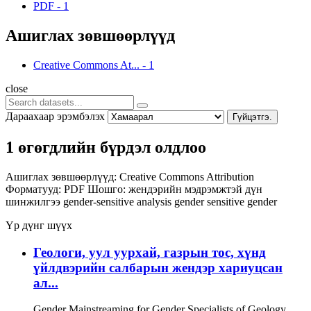
PDF
-
1
Ашиглах зөвшөөрлүүд
Creative Commons At...
-
1
close
Дараахаар эрэмбэлэх
Гүйцэтгэ.
1 өгөгдлийн бүрдэл олдлоо
Ашиглах зөвшөөрлүүд:
Creative Commons Attribution
Форматууд:
PDF
Шошго:
жендэрийн мэдрэмжтэй дүн
шинжилгээ
gender-sensitive analysis
gender sensitive
gender
Үр дүнг шүүх
Геологи, уул уурхай, газрын тос, хүнд
үйлдвэрийн салбарын жендэр хариуцсан
ал...
Gender Mainstreaming for Gender Specialists of Geology,