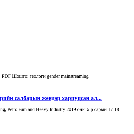
:
PDF
Шошго:
геологи
gender mainstreaming
эрийн салбарын жендэр хариуцсан ал...
ning, Petroleum and Heavy Industry 2019 оны 6-р сарын 17-18