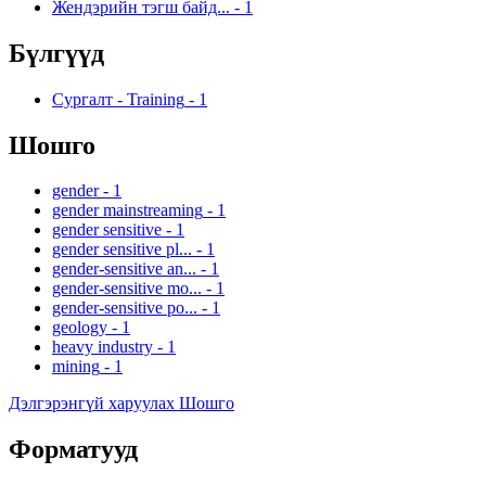
Жендэрийн тэгш байд...
-
1
Бүлгүүд
Сургалт - Training
-
1
Шошго
gender
-
1
gender mainstreaming
-
1
gender sensitive
-
1
gender sensitive pl...
-
1
gender-sensitive an...
-
1
gender-sensitive mo...
-
1
gender-sensitive po...
-
1
geology
-
1
heavy industry
-
1
mining
-
1
Дэлгэрэнгүй харуулах Шошго
Форматууд