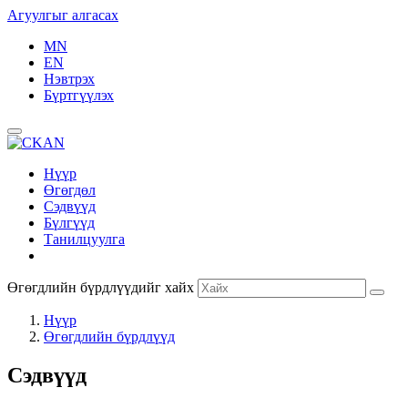
Агуулгыг алгасах
MN
EN
Нэвтрэх
Бүртгүүлэх
Нүүр
Өгөгдөл
Сэдвүүд
Бүлгүүд
Танилцуулга
Өгөгдлийн бүрдлүүдийг хайх
Нүүр
Өгөгдлийн бүрдлүүд
Сэдвүүд