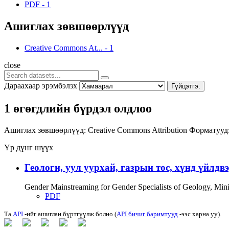
PDF
-
1
Ашиглах зөвшөөрлүүд
Creative Commons At...
-
1
close
Дараахаар эрэмбэлэх
Гүйцэтгэ.
1 өгөгдлийн бүрдэл олдлоо
Ашиглах зөвшөөрлүүд:
Creative Commons Attribution
Форматууд
Үр дүнг шүүх
Геологи, уул уурхай, газрын тос, хүнд үйлдв
Gender Mainstreaming for Gender Specialists of Geology, Mi
PDF
Та
API
-ийг ашиглан бүртгүүлж болно (
API бичиг баримтууд
-ээс харна уу).