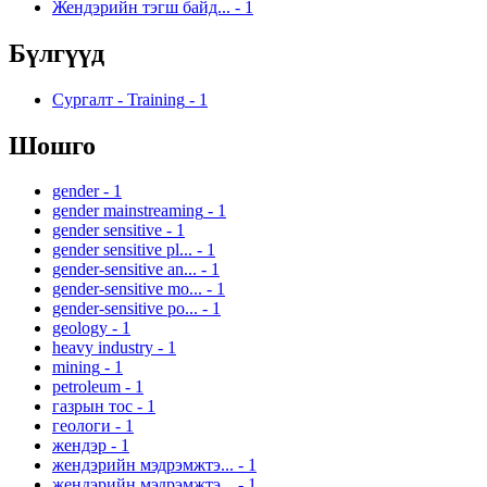
Жендэрийн тэгш байд...
-
1
Бүлгүүд
Сургалт - Training
-
1
Шошго
gender
-
1
gender mainstreaming
-
1
gender sensitive
-
1
gender sensitive pl...
-
1
gender-sensitive an...
-
1
gender-sensitive mo...
-
1
gender-sensitive po...
-
1
geology
-
1
heavy industry
-
1
mining
-
1
petroleum
-
1
газрын тос
-
1
геологи
-
1
жендэр
-
1
жендэрийн мэдрэмжтэ...
-
1
жендэрийн мэдрэмжтэ...
-
1