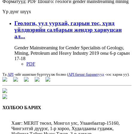
Форматууд:
PDF
Шошго:
геологи
gender mainstreaming
mining
Үр дүнг шүүх
Геологи, уул уурхай, газрын тос, хүнд
үйлдвэрийн салбарын жендэр хариуцсан
ал...
Gender Mainstreaming for Gender Specialists of Geology,
Mining, Petroleum and Heavy Industry 2019 оны 6-р сарын
17-18
PDF
Та
API
-ийг ашиглан бүртгүүлж болно (
API бичиг баримтууд
-ээс харна уу).
ХОЛБОО БАРИХ
Хаяг: MERIT төсөл, Монгол улс, Улаанбаатар-15160,
Чингэлтэй дүүрэг, 1-р хороо, Худалдааны гудамж,
Нэйшнл Таймс Ньюс Тауэр, 3-р давхар