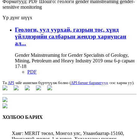
Форматууд:
PDF
Шошго:
геологи
gender mainstreaming
gender-
sensitive monitoring
Үр дүнг шүүх
Геологи, уул уурхай, газрын тос, хүнд
үйлдвэрийн салбарын жендэр хариуцсан
ал...
Gender Mainstreaming for Gender Specialists of Geology,
Mining, Petroleum and Heavy Industry 2019 оны 6-р сарын
17-18
PDF
Та
API
-ийг ашиглан бүртгүүлж болно (
API бичиг баримтууд
-ээс харна уу).
ХОЛБОО БАРИХ
Хаяг: MERIT төсөл, Монгол улс, Улаанбаатар-15160,
Чингэлтэй дүүрэг, 1-р хороо, Худалдааны гудамж,