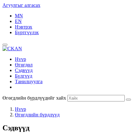
Агуулгыг алгасах
MN
EN
Нэвтрэх
Бүртгүүлэх
Нүүр
Өгөгдөл
Сэдвүүд
Бүлгүүд
Танилцуулга
Өгөгдлийн бүрдлүүдийг хайх
Нүүр
Өгөгдлийн бүрдлүүд
Сэдвүүд