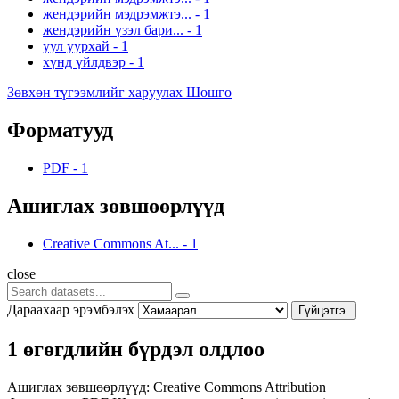
жендэрийн мэдрэмжтэ...
-
1
жендэрийн үзэл бари...
-
1
уул уурхай
-
1
хүнд үйлдвэр
-
1
Зөвхөн түгээмлийг харуулах Шошго
Форматууд
PDF
-
1
Ашиглах зөвшөөрлүүд
Creative Commons At...
-
1
close
Дараахаар эрэмбэлэх
Гүйцэтгэ.
1 өгөгдлийн бүрдэл олдлоо
Ашиглах зөвшөөрлүүд:
Creative Commons Attribution