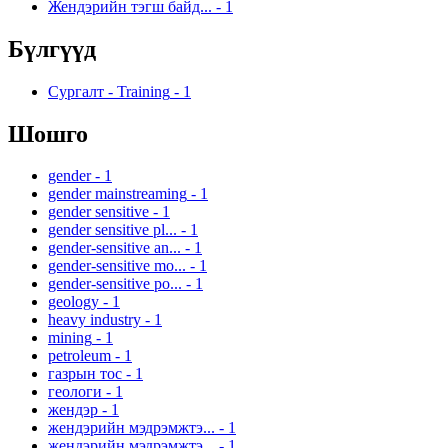
Жендэрийн тэгш байд...
-
1
Бүлгүүд
Сургалт - Training
-
1
Шошго
gender
-
1
gender mainstreaming
-
1
gender sensitive
-
1
gender sensitive pl...
-
1
gender-sensitive an...
-
1
gender-sensitive mo...
-
1
gender-sensitive po...
-
1
geology
-
1
heavy industry
-
1
mining
-
1
petroleum
-
1
газрын тос
-
1
геологи
-
1
жендэр
-
1
жендэрийн мэдрэмжтэ...
-
1
жендэрийн мэдрэмжтэ...
-
1