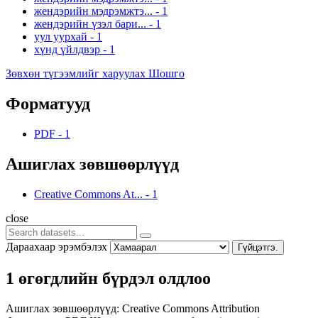
жендэрийн мэдрэмжтэ...
-
1
жендэрийн үзэл бари...
-
1
уул уурхай
-
1
хүнд үйлдвэр
-
1
Зөвхөн түгээмлийг харуулах Шошго
Форматууд
PDF
-
1
Ашиглах зөвшөөрлүүд
Creative Commons At...
-
1
close
Дараахаар эрэмбэлэх
Гүйцэтгэ.
1 өгөгдлийн бүрдэл олдлоо
Ашиглах зөвшөөрлүүд:
Creative Commons Attribution