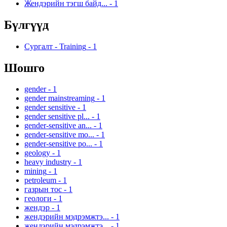
Жендэрийн тэгш байд...
-
1
Бүлгүүд
Сургалт - Training
-
1
Шошго
gender
-
1
gender mainstreaming
-
1
gender sensitive
-
1
gender sensitive pl...
-
1
gender-sensitive an...
-
1
gender-sensitive mo...
-
1
gender-sensitive po...
-
1
geology
-
1
heavy industry
-
1
mining
-
1
petroleum
-
1
газрын тос
-
1
геологи
-
1
жендэр
-
1
жендэрийн мэдрэмжтэ...
-
1
жендэрийн мэдрэмжтэ...
-
1