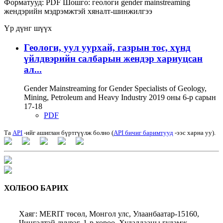
Форматууд:
PDF
Шошго:
геологи
gender mainstreaming
жендэрийн мэдрэмжтэй хяналт-шинжилгээ
Үр дүнг шүүх
Геологи, уул уурхай, газрын тос, хүнд
үйлдвэрийн салбарын жендэр хариуцсан
ал...
Gender Mainstreaming for Gender Specialists of Geology,
Mining, Petroleum and Heavy Industry 2019 оны 6-р сарын
17-18
PDF
Та
API
-ийг ашиглан бүртгүүлж болно (
API бичиг баримтууд
-ээс харна уу).
ХОЛБОО БАРИХ
Хаяг: MERIT төсөл, Монгол улс, Улаанбаатар-15160,
Чингэлтэй дүүрэг, 1-р хороо, Худалдааны гудамж,