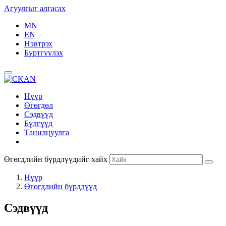
Агуулгыг алгасах
MN
EN
Нэвтрэх
Бүртгүүлэх
Нүүр
Өгөгдөл
Сэдвүүд
Бүлгүүд
Танилцуулга
Өгөгдлийн бүрдлүүдийг хайх
Нүүр
Өгөгдлийн бүрдлүүд
Сэдвүүд