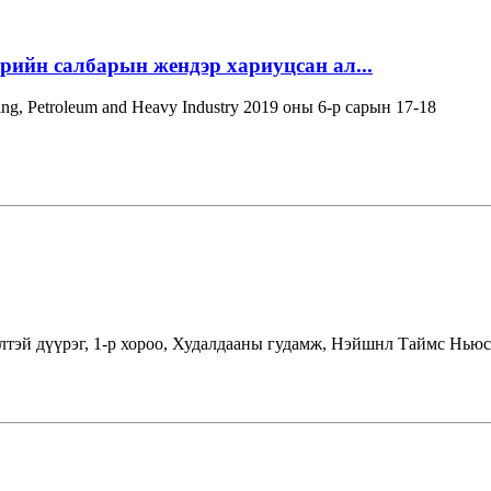
эрийн салбарын жендэр хариуцсан ал...
ning, Petroleum and Heavy Industry 2019 оны 6-р сарын 17-18
лтэй дүүрэг, 1-р хороо, Худалдааны гудамж, Нэйшнл Таймс Ньюс 