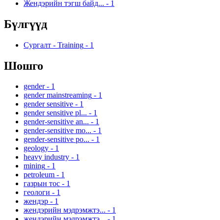
Жендэрийн тэгш байд...
-
1
Бүлгүүд
Сургалт - Training
-
1
Шошго
gender
-
1
gender mainstreaming
-
1
gender sensitive
-
1
gender sensitive pl...
-
1
gender-sensitive an...
-
1
gender-sensitive mo...
-
1
gender-sensitive po...
-
1
geology
-
1
heavy industry
-
1
mining
-
1
petroleum
-
1
газрын тос
-
1
геологи
-
1
жендэр
-
1
жендэрийн мэдрэмжтэ...
-
1
жендэрийн мэдрэмжтэ...
-
1