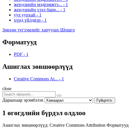
жендэрийн мэдрэмжтэ...
-
1
жендэрийн үзэл бари...
-
1
уул уурхай
-
1
хүнд үйлдвэр
-
1
Зөвхөн түгээмлийг харуулах Шошго
Форматууд
PDF
-
1
Ашиглах зөвшөөрлүүд
Creative Commons At...
-
1
close
Дараахаар эрэмбэлэх
Гүйцэтгэ.
1 өгөгдлийн бүрдэл олдлоо
Ашиглах зөвшөөрлүүд:
Creative Commons Attribution
Форматууд