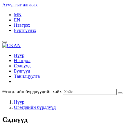
Агуулгыг алгасах
MN
EN
Нэвтрэх
Бүртгүүлэх
Нүүр
Өгөгдөл
Сэдвүүд
Бүлгүүд
Танилцуулга
Өгөгдлийн бүрдлүүдийг хайх
Нүүр
Өгөгдлийн бүрдлүүд
Сэдвүүд