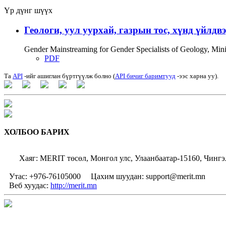
Үр дүнг шүүх
Геологи, уул уурхай, газрын тос, хүнд үйлдв
Gender Mainstreaming for Gender Specialists of Geology, Mi
PDF
Та
API
-ийг ашиглан бүртгүүлж болно (
API бичиг баримтууд
-ээс харна уу).
ХОЛБОО БАРИХ
Хаяг: MERIT төсөл, Монгол улс, Улаанбаатар-15160, Чингэ
Утас: +976-76105000
Цахим шуудан: support@merit.mn
Веб хуудас:
http://merit.mn