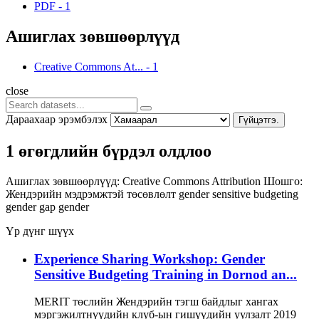
PDF
-
1
Ашиглах зөвшөөрлүүд
Creative Commons At...
-
1
close
Дараахаар эрэмбэлэх
Гүйцэтгэ.
1 өгөгдлийн бүрдэл олдлоо
Ашиглах зөвшөөрлүүд:
Creative Commons Attribution
Шошго:
Жендэрийн мэдрэмжтэй төсөвлөлт
gender sensitive budgeting
gender gap
gender
Үр дүнг шүүх
Experience Sharing Workshop: Gender
Sensitive Budgeting Training in Dornod an...
MERIT төслийн Жендэрийн тэгш байдлыг хангах
мэргэжилтнүүдийн клуб-ын гишүүдийн уулзалт 2019