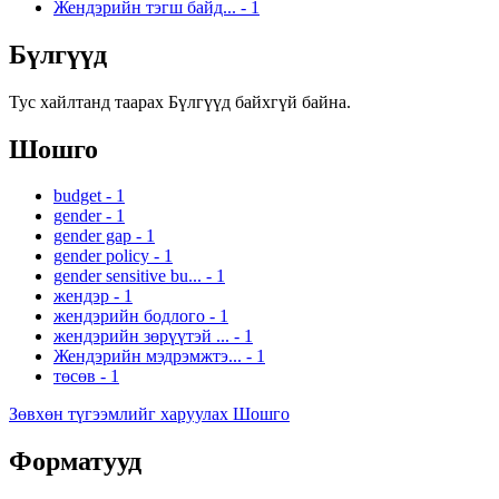
Жендэрийн тэгш байд...
-
1
Бүлгүүд
Тус хайлтанд таарах Бүлгүүд байхгүй байна.
Шошго
budget
-
1
gender
-
1
gender gap
-
1
gender policy
-
1
gender sensitive bu...
-
1
жендэр
-
1
жендэрийн бодлого
-
1
жендэрийн зөрүүтэй ...
-
1
Жендэрийн мэдрэмжтэ...
-
1
төсөв
-
1
Зөвхөн түгээмлийг харуулах Шошго
Форматууд