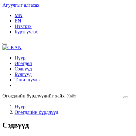
Агуулгыг алгасах
MN
EN
Нэвтрэх
Бүртгүүлэх
Нүүр
Өгөгдөл
Сэдвүүд
Бүлгүүд
Танилцуулга
Өгөгдлийн бүрдлүүдийг хайх
Нүүр
Өгөгдлийн бүрдлүүд
Сэдвүүд