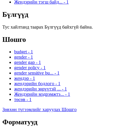
Жендэрийн тэгш байд...
-
1
Бүлгүүд
Тус хайлтанд таарах Бүлгүүд байхгүй байна.
Шошго
budget
-
1
gender
-
1
gender gap
-
1
gender policy
-
1
gender sensitive bu...
-
1
жендэр
-
1
жендэрийн бодлого
-
1
жендэрийн зөрүүтэй ...
-
1
Жендэрийн мэдрэмжтэ...
-
1
төсөв
-
1
Зөвхөн түгээмлийг харуулах Шошго
Форматууд