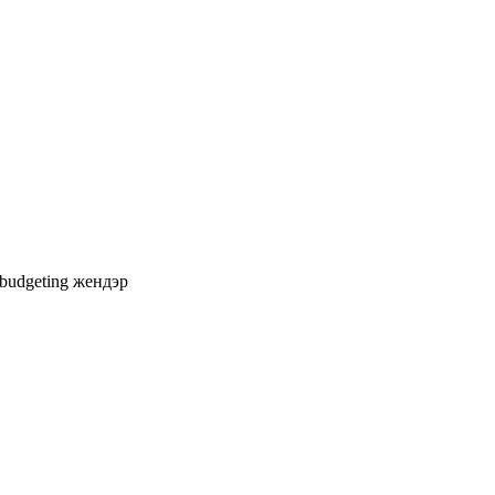
 budgeting
жендэр