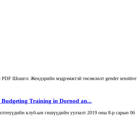
:
PDF
Шошго:
Жендэрийн мэдрэмжтэй төсөвлөлт
gender sensitive
 Budgeting Training in Dornod an...
лтнүүдийн клуб-ын гишүүдийн уулзалт 2019 оны 8-р сарын 06