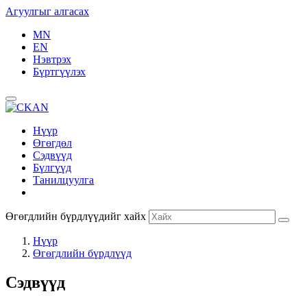
Агуулгыг алгасах
MN
EN
Нэвтрэх
Бүртгүүлэх
Нүүр
Өгөгдөл
Сэдвүүд
Бүлгүүд
Танилцуулга
Өгөгдлийн бүрдлүүдийг хайх
Нүүр
Өгөгдлийн бүрдлүүд
Сэдвүүд