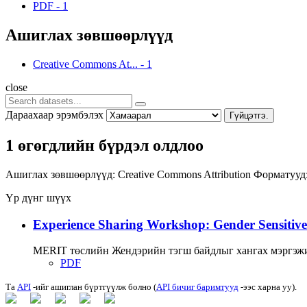
PDF
-
1
Ашиглах зөвшөөрлүүд
Creative Commons At...
-
1
close
Дараахаар эрэмбэлэх
Гүйцэтгэ.
1 өгөгдлийн бүрдэл олдлоо
Ашиглах зөвшөөрлүүд:
Creative Commons Attribution
Форматууд
Үр дүнг шүүх
Experience Sharing Workshop: Gender Sensitive
MERIT төслийн Жендэрийн тэгш байдлыг хангах мэргэжи
PDF
Та
API
-ийг ашиглан бүртгүүлж болно (
API бичиг баримтууд
-ээс харна уу).