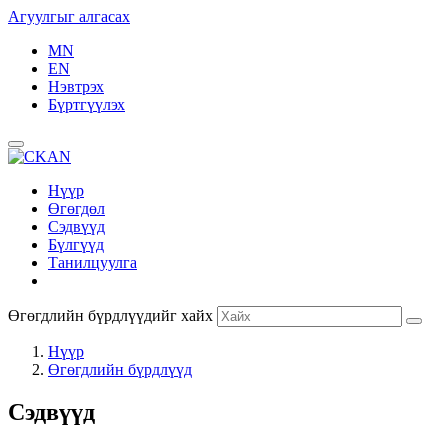
Агуулгыг алгасах
MN
EN
Нэвтрэх
Бүртгүүлэх
Нүүр
Өгөгдөл
Сэдвүүд
Бүлгүүд
Танилцуулга
Өгөгдлийн бүрдлүүдийг хайх
Нүүр
Өгөгдлийн бүрдлүүд
Сэдвүүд