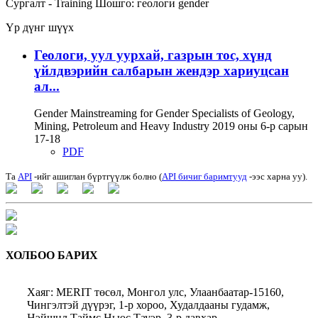
Сургалт - Training
Шошго:
геологи
gender
Үр дүнг шүүх
Геологи, уул уурхай, газрын тос, хүнд
үйлдвэрийн салбарын жендэр хариуцсан
ал...
Gender Mainstreaming for Gender Specialists of Geology,
Mining, Petroleum and Heavy Industry 2019 оны 6-р сарын
17-18
PDF
Та
API
-ийг ашиглан бүртгүүлж болно (
API бичиг баримтууд
-ээс харна уу).
ХОЛБОО БАРИХ
Хаяг: MERIT төсөл, Монгол улс, Улаанбаатар-15160,
Чингэлтэй дүүрэг, 1-р хороо, Худалдааны гудамж,
Нэйшнл Таймс Ньюс Тауэр, 3-р давхар