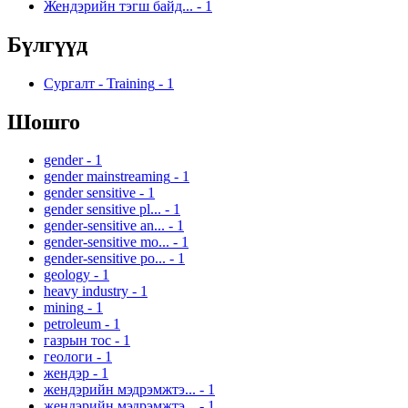
Жендэрийн тэгш байд...
-
1
Бүлгүүд
Сургалт - Training
-
1
Шошго
gender
-
1
gender mainstreaming
-
1
gender sensitive
-
1
gender sensitive pl...
-
1
gender-sensitive an...
-
1
gender-sensitive mo...
-
1
gender-sensitive po...
-
1
geology
-
1
heavy industry
-
1
mining
-
1
petroleum
-
1
газрын тос
-
1
геологи
-
1
жендэр
-
1
жендэрийн мэдрэмжтэ...
-
1
жендэрийн мэдрэмжтэ...
-
1