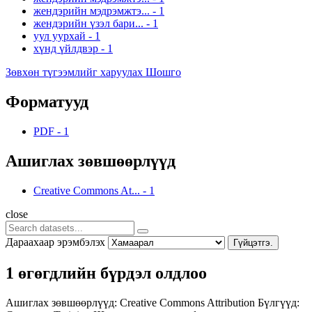
жендэрийн мэдрэмжтэ...
-
1
жендэрийн үзэл бари...
-
1
уул уурхай
-
1
хүнд үйлдвэр
-
1
Зөвхөн түгээмлийг харуулах Шошго
Форматууд
PDF
-
1
Ашиглах зөвшөөрлүүд
Creative Commons At...
-
1
close
Дараахаар эрэмбэлэх
Гүйцэтгэ.
1 өгөгдлийн бүрдэл олдлоо
Ашиглах зөвшөөрлүүд:
Creative Commons Attribution
Бүлгүүд: