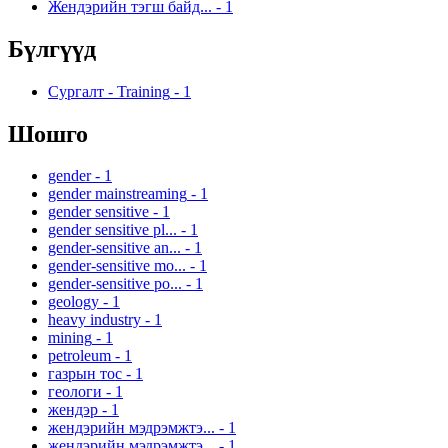
Жендэрийн тэгш байд...
-
1
Бүлгүүд
Сургалт - Training
-
1
Шошго
gender
-
1
gender mainstreaming
-
1
gender sensitive
-
1
gender sensitive pl...
-
1
gender-sensitive an...
-
1
gender-sensitive mo...
-
1
gender-sensitive po...
-
1
geology
-
1
heavy industry
-
1
mining
-
1
petroleum
-
1
газрын тос
-
1
геологи
-
1
жендэр
-
1
жендэрийн мэдрэмжтэ...
-
1
жендэрийн мэдрэмжтэ...
-
1