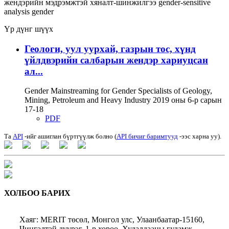
жендэрийн мэдрэмжтэй хяналт-шинжилгээ
gender-sensitive
analysis
gender
Үр дүнг шүүх
Геологи, уул уурхай, газрын тос, хүнд
үйлдвэрийн салбарын жендэр хариуцсан
ал...
Gender Mainstreaming for Gender Specialists of Geology,
Mining, Petroleum and Heavy Industry 2019 оны 6-р сарын
17-18
PDF
Та
API
-ийг ашиглан бүртгүүлж болно (
API бичиг баримтууд
-ээс харна уу).
ХОЛБОО БАРИХ
Хаяг: MERIT төсөл, Монгол улс, Улаанбаатар-15160,
Чингэлтэй дүүрэг, 1-р хороо, Худалдааны гудамж,