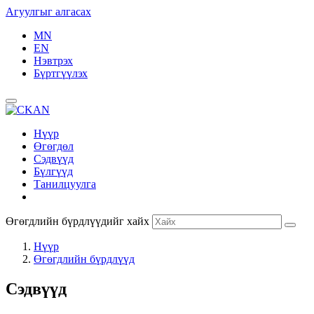
Агуулгыг алгасах
MN
EN
Нэвтрэх
Бүртгүүлэх
Нүүр
Өгөгдөл
Сэдвүүд
Бүлгүүд
Танилцуулга
Өгөгдлийн бүрдлүүдийг хайх
Нүүр
Өгөгдлийн бүрдлүүд
Сэдвүүд