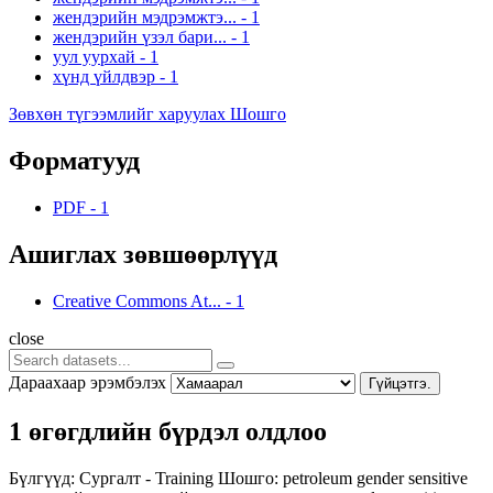
жендэрийн мэдрэмжтэ...
-
1
жендэрийн үзэл бари...
-
1
уул уурхай
-
1
хүнд үйлдвэр
-
1
Зөвхөн түгээмлийг харуулах Шошго
Форматууд
PDF
-
1
Ашиглах зөвшөөрлүүд
Creative Commons At...
-
1
close
Дараахаар эрэмбэлэх
Гүйцэтгэ.
1 өгөгдлийн бүрдэл олдлоо
Бүлгүүд:
Сургалт - Training
Шошго:
petroleum
gender sensitive