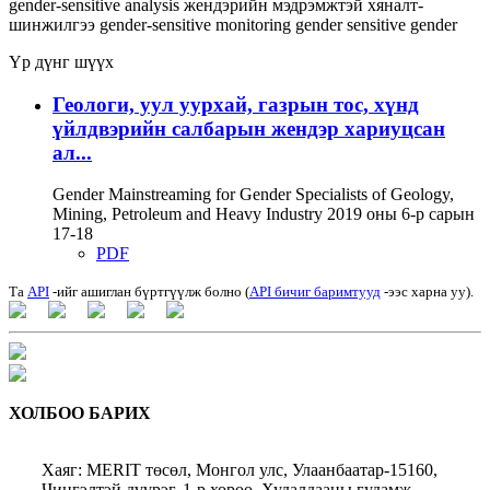
gender-sensitive analysis
жендэрийн мэдрэмжтэй хяналт-
шинжилгээ
gender-sensitive monitoring
gender sensitive
gender
Үр дүнг шүүх
Геологи, уул уурхай, газрын тос, хүнд
үйлдвэрийн салбарын жендэр хариуцсан
ал...
Gender Mainstreaming for Gender Specialists of Geology,
Mining, Petroleum and Heavy Industry 2019 оны 6-р сарын
17-18
PDF
Та
API
-ийг ашиглан бүртгүүлж болно (
API бичиг баримтууд
-ээс харна уу).
ХОЛБОО БАРИХ
Хаяг: MERIT төсөл, Монгол улс, Улаанбаатар-15160,
Чингэлтэй дүүрэг, 1-р хороо, Худалдааны гудамж,