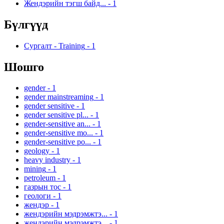
Жендэрийн тэгш байд...
-
1
Бүлгүүд
Сургалт - Training
-
1
Шошго
gender
-
1
gender mainstreaming
-
1
gender sensitive
-
1
gender sensitive pl...
-
1
gender-sensitive an...
-
1
gender-sensitive mo...
-
1
gender-sensitive po...
-
1
geology
-
1
heavy industry
-
1
mining
-
1
petroleum
-
1
газрын тос
-
1
геологи
-
1
жендэр
-
1
жендэрийн мэдрэмжтэ...
-
1
жендэрийн мэдрэмжтэ...
-
1