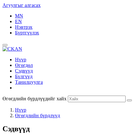
Агуулгыг алгасах
MN
EN
Нэвтрэх
Бүртгүүлэх
Нүүр
Өгөгдөл
Сэдвүүд
Бүлгүүд
Танилцуулга
Өгөгдлийн бүрдлүүдийг хайх
Нүүр
Өгөгдлийн бүрдлүүд
Сэдвүүд