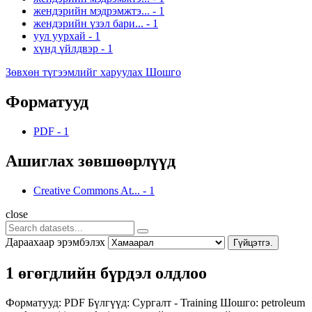
жендэрийн мэдрэмжтэ...
-
1
жендэрийн үзэл бари...
-
1
уул уурхай
-
1
хүнд үйлдвэр
-
1
Зөвхөн түгээмлийг харуулах Шошго
Форматууд
PDF
-
1
Ашиглах зөвшөөрлүүд
Creative Commons At...
-
1
close
Дараахаар эрэмбэлэх
Гүйцэтгэ.
1 өгөгдлийн бүрдэл олдлоо
Форматууд:
PDF
Бүлгүүд:
Сургалт - Training
Шошго:
petroleum