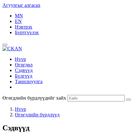
Агуулгыг алгасах
MN
EN
Нэвтрэх
Бүртгүүлэх
Нүүр
Өгөгдөл
Сэдвүүд
Бүлгүүд
Танилцуулга
Өгөгдлийн бүрдлүүдийг хайх
Нүүр
Өгөгдлийн бүрдлүүд
Сэдвүүд