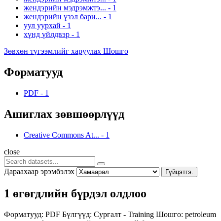
жендэрийн мэдрэмжтэ...
-
1
жендэрийн үзэл бари...
-
1
уул уурхай
-
1
хүнд үйлдвэр
-
1
Зөвхөн түгээмлийг харуулах Шошго
Форматууд
PDF
-
1
Ашиглах зөвшөөрлүүд
Creative Commons At...
-
1
close
Дараахаар эрэмбэлэх
Гүйцэтгэ.
1 өгөгдлийн бүрдэл олдлоо
Форматууд:
PDF
Бүлгүүд:
Сургалт - Training
Шошго:
petroleum