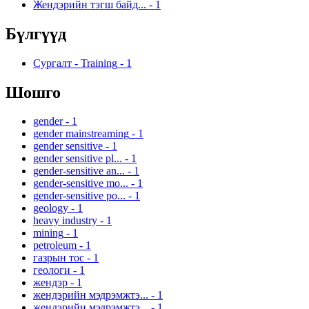
Жендэрийн тэгш байд...
-
1
Бүлгүүд
Сургалт - Training
-
1
Шошго
gender
-
1
gender mainstreaming
-
1
gender sensitive
-
1
gender sensitive pl...
-
1
gender-sensitive an...
-
1
gender-sensitive mo...
-
1
gender-sensitive po...
-
1
geology
-
1
heavy industry
-
1
mining
-
1
petroleum
-
1
газрын тос
-
1
геологи
-
1
жендэр
-
1
жендэрийн мэдрэмжтэ...
-
1
жендэрийн мэдрэмжтэ...
-
1