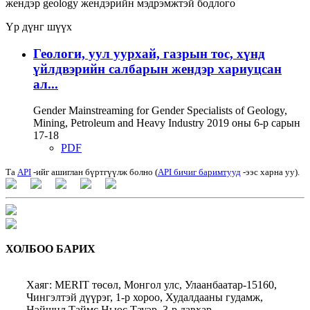
жендэр
geology
жендэрийн мэдрэмжтэй бодлого
Үр дүнг шүүх
Геологи, уул уурхай, газрын тос, хүнд
үйлдвэрийн салбарын жендэр хариуцсан
ал...
Gender Mainstreaming for Gender Specialists of Geology,
Mining, Petroleum and Heavy Industry 2019 оны 6-р сарын
17-18
PDF
Та
API
-ийг ашиглан бүртгүүлж болно (
API бичиг баримтууд
-ээс харна уу).
ХОЛБОО БАРИХ
Хаяг: MERIT төсөл, Монгол улс, Улаанбаатар-15160,
Чингэлтэй дүүрэг, 1-р хороо, Худалдааны гудамж,
Нэйшнл Таймс Ньюс Тауэр, 3-р давхар