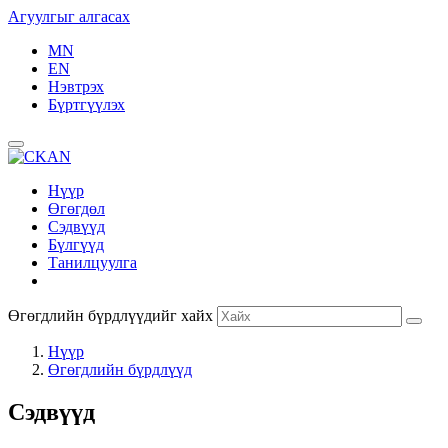
Агуулгыг алгасах
MN
EN
Нэвтрэх
Бүртгүүлэх
Нүүр
Өгөгдөл
Сэдвүүд
Бүлгүүд
Танилцуулга
Өгөгдлийн бүрдлүүдийг хайх
Нүүр
Өгөгдлийн бүрдлүүд
Сэдвүүд