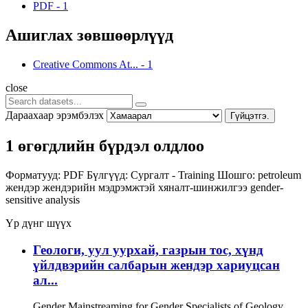
PDF
-
1
Ашиглах зөвшөөрлүүд
Creative Commons At...
-
1
close
Дараахаар эрэмбэлэх
Гүйцэтгэ.
1 өгөгдлийн бүрдэл олдлоо
Форматууд:
PDF
Бүлгүүд:
Сургалт - Training
Шошго:
petroleum
жендэр
жендэрийн мэдрэмжтэй хяналт-шинжилгээ
gender-
sensitive analysis
Үр дүнг шүүх
Геологи, уул уурхай, газрын тос, хүнд
үйлдвэрийн салбарын жендэр хариуцсан
ал...
Gender Mainstreaming for Gender Specialists of Geology,