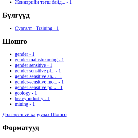
Жендэрийн тэгш байд...
-
1
Бүлгүүд
Сургалт - Training
-
1
Шошго
gender
-
1
gender mainstreaming
-
1
gender sensitive
-
1
gender sensitive pl...
-
1
gender-sensitive an...
-
1
gender-sensitive mo...
-
1
gender-sensitive po...
-
1
geology
-
1
heavy industry
-
1
mining
-
1
Дэлгэрэнгүй харуулах Шошго
Форматууд