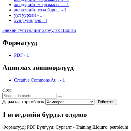
жендэрийн мэдрэмжтэ...
-
1
жендэрийн үзэл бари...
-
1
уул уурхай
-
1
хүнд үйлдвэр
-
1
Зөвхөн түгээмлийг харуулах Шошго
Форматууд
PDF
-
1
Ашиглах зөвшөөрлүүд
Creative Commons At...
-
1
close
Дараахаар эрэмбэлэх
Гүйцэтгэ.
1 өгөгдлийн бүрдэл олдлоо
Форматууд:
PDF
Бүлгүүд:
Сургалт - Training
Шошго:
petroleum