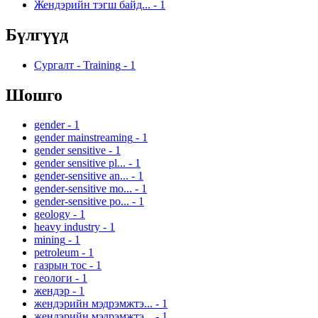
Жендэрийн тэгш байд...
-
1
Бүлгүүд
Сургалт - Training
-
1
Шошго
gender
-
1
gender mainstreaming
-
1
gender sensitive
-
1
gender sensitive pl...
-
1
gender-sensitive an...
-
1
gender-sensitive mo...
-
1
gender-sensitive po...
-
1
geology
-
1
heavy industry
-
1
mining
-
1
petroleum
-
1
газрын тос
-
1
геологи
-
1
жендэр
-
1
жендэрийн мэдрэмжтэ...
-
1
жендэрийн мэдрэмжтэ...
-
1