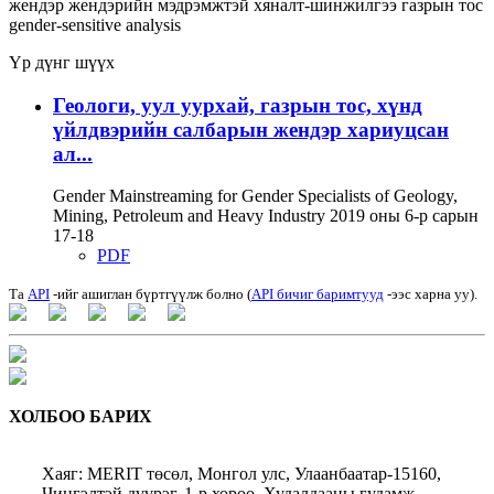
жендэр
жендэрийн мэдрэмжтэй хяналт-шинжилгээ
газрын тос
gender-sensitive analysis
Үр дүнг шүүх
Геологи, уул уурхай, газрын тос, хүнд
үйлдвэрийн салбарын жендэр хариуцсан
ал...
Gender Mainstreaming for Gender Specialists of Geology,
Mining, Petroleum and Heavy Industry 2019 оны 6-р сарын
17-18
PDF
Та
API
-ийг ашиглан бүртгүүлж болно (
API бичиг баримтууд
-ээс харна уу).
ХОЛБОО БАРИХ
Хаяг: MERIT төсөл, Монгол улс, Улаанбаатар-15160,
Чингэлтэй дүүрэг, 1-р хороо, Худалдааны гудамж,