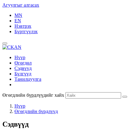
Агуулгыг алгасах
MN
EN
Нэвтрэх
Бүртгүүлэх
Нүүр
Өгөгдөл
Сэдвүүд
Бүлгүүд
Танилцуулга
Өгөгдлийн бүрдлүүдийг хайх
Нүүр
Өгөгдлийн бүрдлүүд
Сэдвүүд