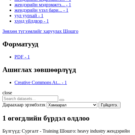
жендэрийн мэдрэмжтэ...
-
1
жендэрийн үзэл бари...
-
1
уул уурхай
-
1
хүнд үйлдвэр
-
1
Зөвхөн түгээмлийг харуулах Шошго
Форматууд
PDF
-
1
Ашиглах зөвшөөрлүүд
Creative Commons At...
-
1
close
Дараахаар эрэмбэлэх
Гүйцэтгэ.
1 өгөгдлийн бүрдэл олдлоо
Бүлгүүд:
Сургалт - Training
Шошго:
heavy industry
жендэрийн