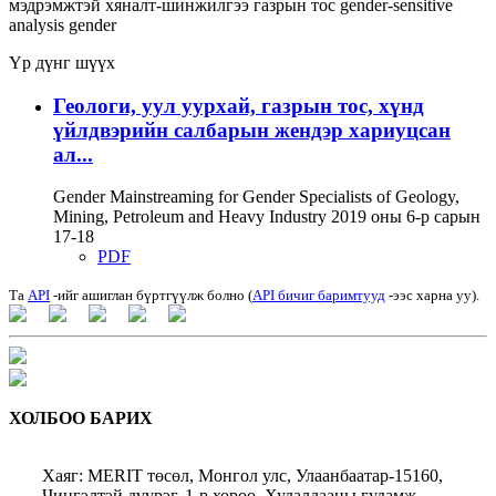
мэдрэмжтэй хяналт-шинжилгээ
газрын тос
gender-sensitive
analysis
gender
Үр дүнг шүүх
Геологи, уул уурхай, газрын тос, хүнд
үйлдвэрийн салбарын жендэр хариуцсан
ал...
Gender Mainstreaming for Gender Specialists of Geology,
Mining, Petroleum and Heavy Industry 2019 оны 6-р сарын
17-18
PDF
Та
API
-ийг ашиглан бүртгүүлж болно (
API бичиг баримтууд
-ээс харна уу).
ХОЛБОО БАРИХ
Хаяг: MERIT төсөл, Монгол улс, Улаанбаатар-15160,
Чингэлтэй дүүрэг, 1-р хороо, Худалдааны гудамж,