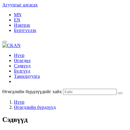
Агуулгыг алгасах
MN
EN
Нэвтрэх
Бүртгүүлэх
Нүүр
Өгөгдөл
Сэдвүүд
Бүлгүүд
Танилцуулга
Өгөгдлийн бүрдлүүдийг хайх
Нүүр
Өгөгдлийн бүрдлүүд
Сэдвүүд