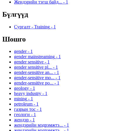
Жендэрийн тэгш байд...
-
1
Бүлгүүд
Сургалт - Training
-
1
Шошго
gender
-
1
gender mainstreaming
-
1
gender sensitive
-
1
gender sensitive pl...
-
1
gender-sensitive an...
-
1
gender-sensitive mo...
-
1
gender-sensitive po...
-
1
geology
-
1
heavy industry
-
1
mining
-
1
petroleum
-
1
газрын тос
-
1
геологи
-
1
жендэр
-
1
жендэрийн мэдрэмжтэ...
-
1
жендэрийн мэдрэмжтэ...
-
1