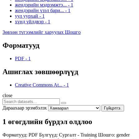
жендэрийн мэдрэмжтэ...
-
1
жендэрийн үзэл бари...
-
1
уул уурхай
-
1
хүнд үйлдвэр
-
1
Зөвхөн түгээмлийг харуулах Шошго
Форматууд
PDF
-
1
Ашиглах зөвшөөрлүүд
Creative Commons At...
-
1
close
Дараахаар эрэмбэлэх
Гүйцэтгэ.
1 өгөгдлийн бүрдэл олдлоо
Форматууд:
PDF
Бүлгүүд:
Сургалт - Training
Шошго:
gender