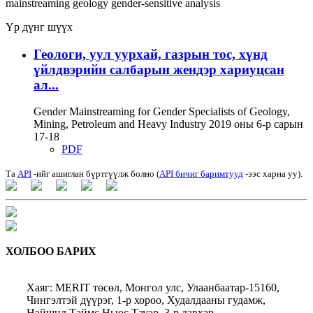
mainstreaming
geology
gender-sensitive analysis
Үр дүнг шүүх
Геологи, уул уурхай, газрын тос, хүнд
үйлдвэрийн салбарын жендэр хариуцсан
ал...
Gender Mainstreaming for Gender Specialists of Geology,
Mining, Petroleum and Heavy Industry 2019 оны 6-р сарын
17-18
PDF
Та
API
-ийг ашиглан бүртгүүлж болно (
API бичиг баримтууд
-ээс харна уу).
ХОЛБОО БАРИХ
Хаяг: MERIT төсөл, Монгол улс, Улаанбаатар-15160,
Чингэлтэй дүүрэг, 1-р хороо, Худалдааны гудамж,
Нэйшнл Таймс Ньюс Тауэр, 3-р давхар