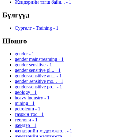
Жендэрийн тэгш байд...
-
1
Бүлгүүд
Сургалт - Training
-
1
Шошго
gender
-
1
gender mainstreaming
-
1
gender sensitive
-
1
gender sensitive pl...
-
1
gender-sensitive an...
-
1
gender-sensitive mo...
-
1
gender-sensitive po...
-
1
geology
-
1
heavy industry
-
1
mining
-
1
petroleum
-
1
газрын тос
-
1
геологи
-
1
жендэр
-
1
жендэрийн мэдрэмжтэ...
-
1
жендэрийн мэдрэмжтэ...
-
1