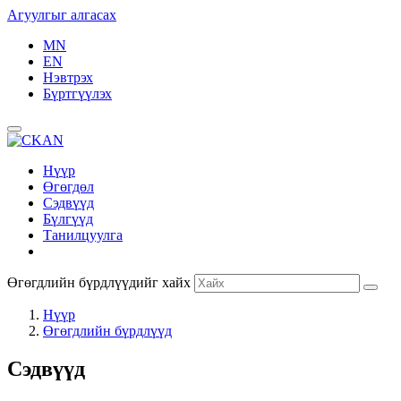
Агуулгыг алгасах
MN
EN
Нэвтрэх
Бүртгүүлэх
Нүүр
Өгөгдөл
Сэдвүүд
Бүлгүүд
Танилцуулга
Өгөгдлийн бүрдлүүдийг хайх
Нүүр
Өгөгдлийн бүрдлүүд
Сэдвүүд