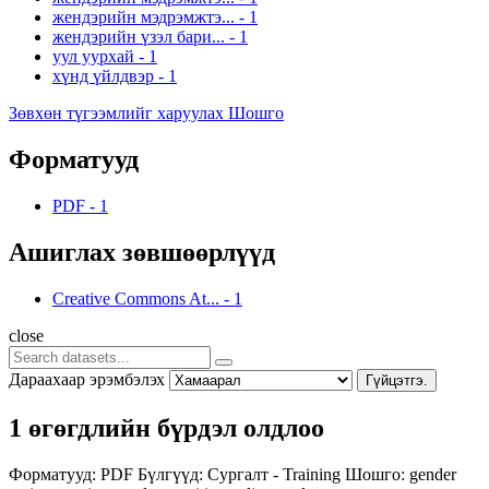
жендэрийн мэдрэмжтэ...
-
1
жендэрийн үзэл бари...
-
1
уул уурхай
-
1
хүнд үйлдвэр
-
1
Зөвхөн түгээмлийг харуулах Шошго
Форматууд
PDF
-
1
Ашиглах зөвшөөрлүүд
Creative Commons At...
-
1
close
Дараахаар эрэмбэлэх
Гүйцэтгэ.
1 өгөгдлийн бүрдэл олдлоо
Форматууд:
PDF
Бүлгүүд:
Сургалт - Training
Шошго:
gender