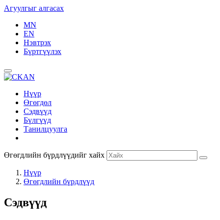
Агуулгыг алгасах
MN
EN
Нэвтрэх
Бүртгүүлэх
Нүүр
Өгөгдөл
Сэдвүүд
Бүлгүүд
Танилцуулга
Өгөгдлийн бүрдлүүдийг хайх
Нүүр
Өгөгдлийн бүрдлүүд
Сэдвүүд