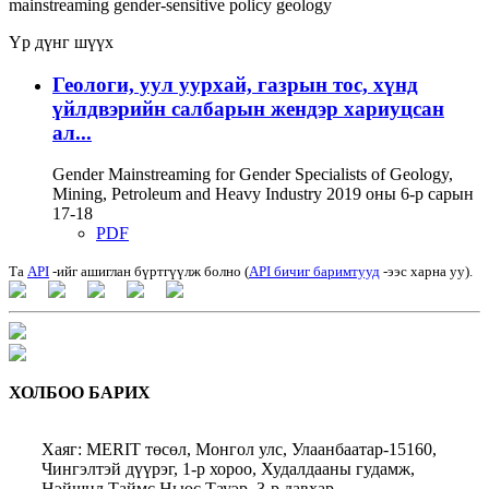
mainstreaming
gender-sensitive policy
geology
Үр дүнг шүүх
Геологи, уул уурхай, газрын тос, хүнд
үйлдвэрийн салбарын жендэр хариуцсан
ал...
Gender Mainstreaming for Gender Specialists of Geology,
Mining, Petroleum and Heavy Industry 2019 оны 6-р сарын
17-18
PDF
Та
API
-ийг ашиглан бүртгүүлж болно (
API бичиг баримтууд
-ээс харна уу).
ХОЛБОО БАРИХ
Хаяг: MERIT төсөл, Монгол улс, Улаанбаатар-15160,
Чингэлтэй дүүрэг, 1-р хороо, Худалдааны гудамж,
Нэйшнл Таймс Ньюс Тауэр, 3-р давхар