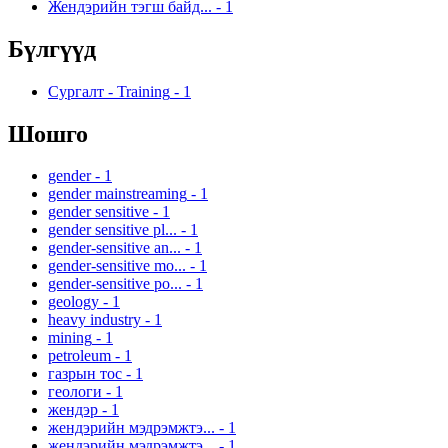
Жендэрийн тэгш байд...
-
1
Бүлгүүд
Сургалт - Training
-
1
Шошго
gender
-
1
gender mainstreaming
-
1
gender sensitive
-
1
gender sensitive pl...
-
1
gender-sensitive an...
-
1
gender-sensitive mo...
-
1
gender-sensitive po...
-
1
geology
-
1
heavy industry
-
1
mining
-
1
petroleum
-
1
газрын тос
-
1
геологи
-
1
жендэр
-
1
жендэрийн мэдрэмжтэ...
-
1
жендэрийн мэдрэмжтэ...
-
1