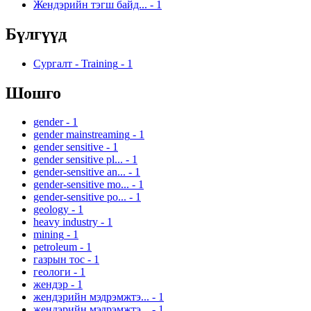
Жендэрийн тэгш байд...
-
1
Бүлгүүд
Сургалт - Training
-
1
Шошго
gender
-
1
gender mainstreaming
-
1
gender sensitive
-
1
gender sensitive pl...
-
1
gender-sensitive an...
-
1
gender-sensitive mo...
-
1
gender-sensitive po...
-
1
geology
-
1
heavy industry
-
1
mining
-
1
petroleum
-
1
газрын тос
-
1
геологи
-
1
жендэр
-
1
жендэрийн мэдрэмжтэ...
-
1
жендэрийн мэдрэмжтэ...
-
1