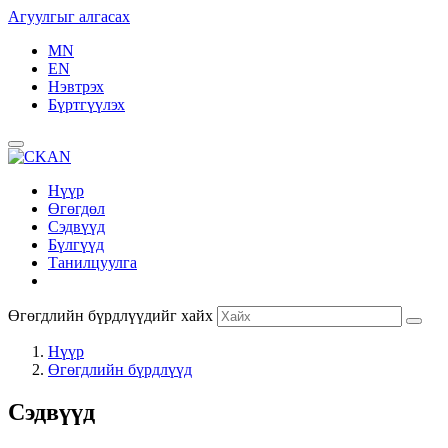
Агуулгыг алгасах
MN
EN
Нэвтрэх
Бүртгүүлэх
Нүүр
Өгөгдөл
Сэдвүүд
Бүлгүүд
Танилцуулга
Өгөгдлийн бүрдлүүдийг хайх
Нүүр
Өгөгдлийн бүрдлүүд
Сэдвүүд