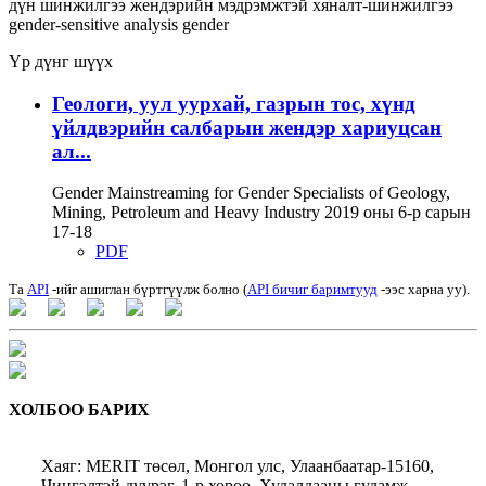
дүн шинжилгээ
жендэрийн мэдрэмжтэй хяналт-шинжилгээ
gender-sensitive analysis
gender
Үр дүнг шүүх
Геологи, уул уурхай, газрын тос, хүнд
үйлдвэрийн салбарын жендэр хариуцсан
ал...
Gender Mainstreaming for Gender Specialists of Geology,
Mining, Petroleum and Heavy Industry 2019 оны 6-р сарын
17-18
PDF
Та
API
-ийг ашиглан бүртгүүлж болно (
API бичиг баримтууд
-ээс харна уу).
ХОЛБОО БАРИХ
Хаяг: MERIT төсөл, Монгол улс, Улаанбаатар-15160,
Чингэлтэй дүүрэг, 1-р хороо, Худалдааны гудамж,