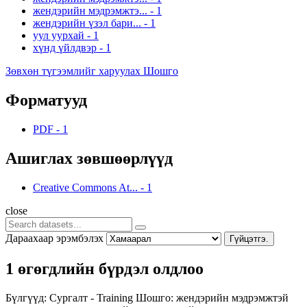
жендэрийн мэдрэмжтэ...
-
1
жендэрийн үзэл бари...
-
1
уул уурхай
-
1
хүнд үйлдвэр
-
1
Зөвхөн түгээмлийг харуулах Шошго
Форматууд
PDF
-
1
Ашиглах зөвшөөрлүүд
Creative Commons At...
-
1
close
Дараахаар эрэмбэлэх
Гүйцэтгэ.
1 өгөгдлийн бүрдэл олдлоо
Бүлгүүд:
Сургалт - Training
Шошго:
жендэрийн мэдрэмжтэй