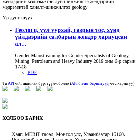
жендэрийн мэдрэмжтэй дүн шинжилгээ
жендэрийн
мэдрэмжтэй хяналт-шинжилгээ
geology
Үр дүнг шүүх
Геологи, уул уурхай, газрын тос, хүнд
үйлдвэрийн салбарын жендэр хариуцсан
ал...
Gender Mainstreaming for Gender Specialists of Geology,
Mining, Petroleum and Heavy Industry 2019 оны 6-р сарын
17-18
PDF
Та
API
-ийг ашиглан бүртгүүлж болно (
API бичиг баримтууд
-ээс харна уу).
ХОЛБОО БАРИХ
Хаяг: MERIT төсөл, Монгол улс, Улаанбаатар-15160,
Чингэлтэй дүүрэг, 1-р хороо, Худалдааны гудамж,