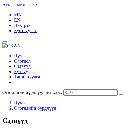
Агуулгыг алгасах
MN
EN
Нэвтрэх
Бүртгүүлэх
Нүүр
Өгөгдөл
Сэдвүүд
Бүлгүүд
Танилцуулга
Өгөгдлийн бүрдлүүдийг хайх
Нүүр
Өгөгдлийн бүрдлүүд
Сэдвүүд