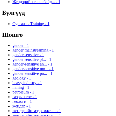
Жендэрийн тэгш байд...
-
1
Бүлгүүд
Сургалт - Training
-
1
Шошго
gender
-
1
gender mainstreaming
-
1
gender sensitive
-
1
gender sensitive pl...
-
1
gender-sensitive an...
-
1
gender-sensitive mo...
-
1
gender-sensitive po...
-
1
geology
-
1
heavy industry
-
1
mining
-
1
petroleum
-
1
газрын тос
-
1
геологи
-
1
жендэр
-
1
жендэрийн мэдрэмжтэ...
-
1
жендэрийн мэдрэмжтэ...
-
1