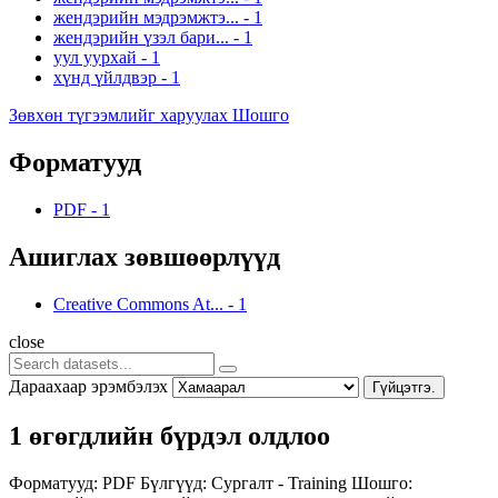
жендэрийн мэдрэмжтэ...
-
1
жендэрийн үзэл бари...
-
1
уул уурхай
-
1
хүнд үйлдвэр
-
1
Зөвхөн түгээмлийг харуулах Шошго
Форматууд
PDF
-
1
Ашиглах зөвшөөрлүүд
Creative Commons At...
-
1
close
Дараахаар эрэмбэлэх
Гүйцэтгэ.
1 өгөгдлийн бүрдэл олдлоо
Форматууд:
PDF
Бүлгүүд:
Сургалт - Training
Шошго: