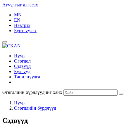
Агуулгыг алгасах
MN
EN
Нэвтрэх
Бүртгүүлэх
Нүүр
Өгөгдөл
Сэдвүүд
Бүлгүүд
Танилцуулга
Өгөгдлийн бүрдлүүдийг хайх
Нүүр
Өгөгдлийн бүрдлүүд
Сэдвүүд