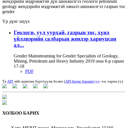
жендэрийн мэдрэмжтэй дүн шинжилгээ
геологи
petroleum
geology
жендэрийн мэдрэмжтэй хяналт-шинжилгээ
газрын тос
gender
Үр дүнг шүүх
Геологи, уул уурхай, газрын тос, хүнд
үйлдвэрийн салбарын жендэр хариуцсан
ал...
Gender Mainstreaming for Gender Specialists of Geology,
Mining, Petroleum and Heavy Industry 2019 оны 6-р сарын
17-18
PDF
Та
API
-ийг ашиглан бүртгүүлж болно (
API бичиг баримтууд
-ээс харна уу).
ХОЛБОО БАРИХ
Хаяг: MERIT төсөл, Монгол улс, Улаанбаатар-15160,