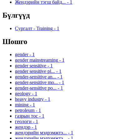
Жендэрийн тэгш байд...
-
1
Бүлгүүд
Сургалт - Training
-
1
Шошго
gender
-
1
gender mainstreaming
-
1
gender sensitive
-
1
gender sensitive pl...
-
1
gender-sensitive an...
-
1
gender-sensitive mo...
-
1
gender-sensitive po...
-
1
geology
-
1
heavy industry
-
1
mining
-
1
petroleum
-
1
газрын тос
-
1
геологи
-
1
жендэр
-
1
жендэрийн мэдрэмжтэ...
-
1
жендэрийн мэдрэмжтэ...
-
1