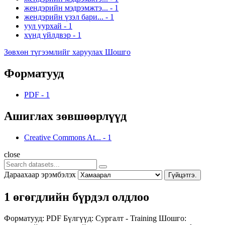
жендэрийн мэдрэмжтэ...
-
1
жендэрийн үзэл бари...
-
1
уул уурхай
-
1
хүнд үйлдвэр
-
1
Зөвхөн түгээмлийг харуулах Шошго
Форматууд
PDF
-
1
Ашиглах зөвшөөрлүүд
Creative Commons At...
-
1
close
Дараахаар эрэмбэлэх
Гүйцэтгэ.
1 өгөгдлийн бүрдэл олдлоо
Форматууд:
PDF
Бүлгүүд:
Сургалт - Training
Шошго: