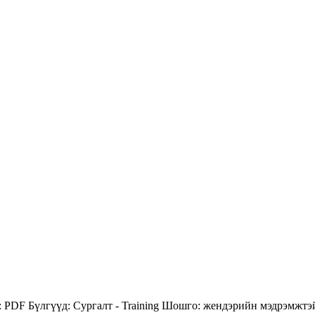
:
PDF
Бүлгүүд:
Сургалт - Training
Шошго:
жендэрийн мэдрэмжтэ