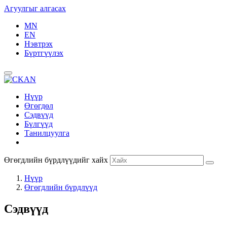
Агуулгыг алгасах
MN
EN
Нэвтрэх
Бүртгүүлэх
Нүүр
Өгөгдөл
Сэдвүүд
Бүлгүүд
Танилцуулга
Өгөгдлийн бүрдлүүдийг хайх
Нүүр
Өгөгдлийн бүрдлүүд
Сэдвүүд