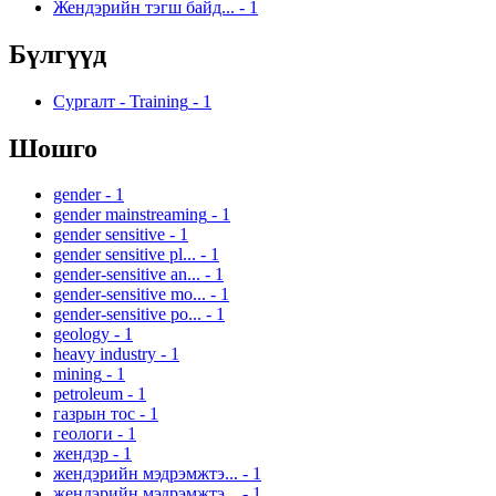
Жендэрийн тэгш байд...
-
1
Бүлгүүд
Сургалт - Training
-
1
Шошго
gender
-
1
gender mainstreaming
-
1
gender sensitive
-
1
gender sensitive pl...
-
1
gender-sensitive an...
-
1
gender-sensitive mo...
-
1
gender-sensitive po...
-
1
geology
-
1
heavy industry
-
1
mining
-
1
petroleum
-
1
газрын тос
-
1
геологи
-
1
жендэр
-
1
жендэрийн мэдрэмжтэ...
-
1
жендэрийн мэдрэмжтэ...
-
1