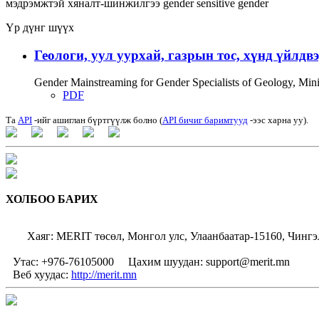
мэдрэмжтэй хяналт-шинжилгээ
gender sensitive
gender
Үр дүнг шүүх
Геологи, уул уурхай, газрын тос, хүнд үйлдв
Gender Mainstreaming for Gender Specialists of Geology, Mi
PDF
Та
API
-ийг ашиглан бүртгүүлж болно (
API бичиг баримтууд
-ээс харна уу).
ХОЛБОО БАРИХ
Хаяг: MERIT төсөл, Монгол улс, Улаанбаатар-15160, Чингэ
Утас: +976-76105000
Цахим шуудан: support@merit.mn
Веб хуудас:
http://merit.mn