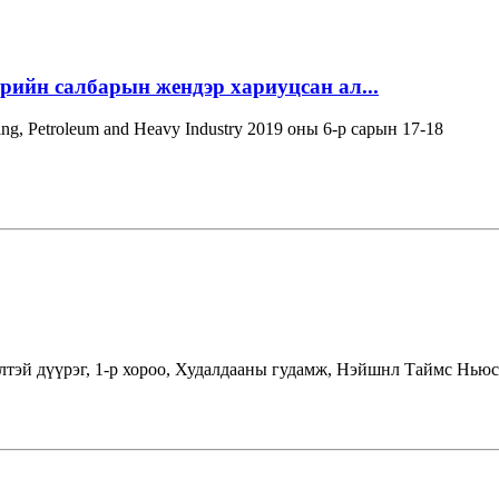
эрийн салбарын жендэр хариуцсан ал...
ning, Petroleum and Heavy Industry 2019 оны 6-р сарын 17-18
лтэй дүүрэг, 1-р хороо, Худалдааны гудамж, Нэйшнл Таймс Ньюс 