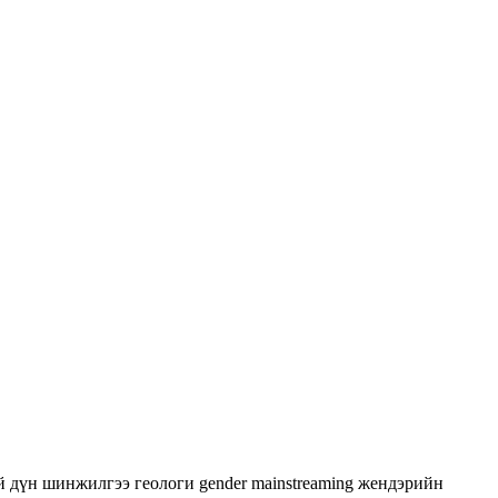
й дүн шинжилгээ
геологи
gender mainstreaming
жендэрийн