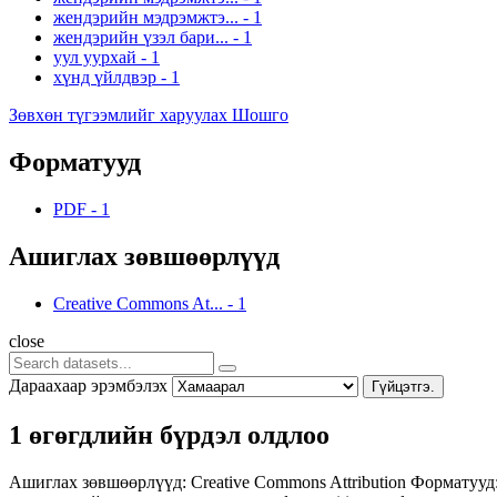
жендэрийн мэдрэмжтэ...
-
1
жендэрийн үзэл бари...
-
1
уул уурхай
-
1
хүнд үйлдвэр
-
1
Зөвхөн түгээмлийг харуулах Шошго
Форматууд
PDF
-
1
Ашиглах зөвшөөрлүүд
Creative Commons At...
-
1
close
Дараахаар эрэмбэлэх
Гүйцэтгэ.
1 өгөгдлийн бүрдэл олдлоо
Ашиглах зөвшөөрлүүд:
Creative Commons Attribution
Форматууд