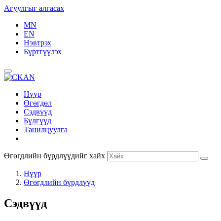
Агуулгыг алгасах
MN
EN
Нэвтрэх
Бүртгүүлэх
Нүүр
Өгөгдөл
Сэдвүүд
Бүлгүүд
Танилцуулга
Өгөгдлийн бүрдлүүдийг хайх
Нүүр
Өгөгдлийн бүрдлүүд
Сэдвүүд