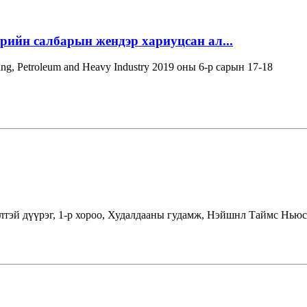
эрийн салбарын жендэр хариуцсан ал...
ning, Petroleum and Heavy Industry 2019 оны 6-р сарын 17-18
лтэй дүүрэг, 1-р хороо, Худалдааны гудамж, Нэйшнл Таймс Ньюс 