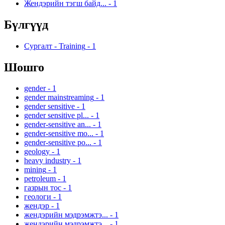
Жендэрийн тэгш байд...
-
1
Бүлгүүд
Сургалт - Training
-
1
Шошго
gender
-
1
gender mainstreaming
-
1
gender sensitive
-
1
gender sensitive pl...
-
1
gender-sensitive an...
-
1
gender-sensitive mo...
-
1
gender-sensitive po...
-
1
geology
-
1
heavy industry
-
1
mining
-
1
petroleum
-
1
газрын тос
-
1
геологи
-
1
жендэр
-
1
жендэрийн мэдрэмжтэ...
-
1
жендэрийн мэдрэмжтэ...
-
1