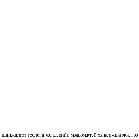
н шинжилгээ
геологи
жендэрийн мэдрэмжтэй хяналт-шинжилгэ