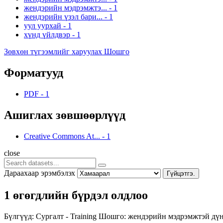
жендэрийн мэдрэмжтэ...
-
1
жендэрийн үзэл бари...
-
1
уул уурхай
-
1
хүнд үйлдвэр
-
1
Зөвхөн түгээмлийг харуулах Шошго
Форматууд
PDF
-
1
Ашиглах зөвшөөрлүүд
Creative Commons At...
-
1
close
Дараахаар эрэмбэлэх
Гүйцэтгэ.
1 өгөгдлийн бүрдэл олдлоо
Бүлгүүд:
Сургалт - Training
Шошго:
жендэрийн мэдрэмжтэй дү