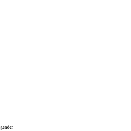
э
gender