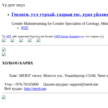
Үр дүнг шүүх
Геологи, уул уурхай, газрын тос, хүнд үйлдв
Gender Mainstreaming for Gender Specialists of Geology, Mi
PDF
Та
API
-ийг ашиглан бүртгүүлж болно (
API бичиг баримтууд
-ээс харна уу).
ХОЛБОО БАРИХ
Хаяг: MERIT төсөл, Монгол улс, Улаанбаатар-15160, Чингэ
Утас: +976-76105000
Цахим шуудан: support@merit.mn
Веб хуудас:
http://merit.mn