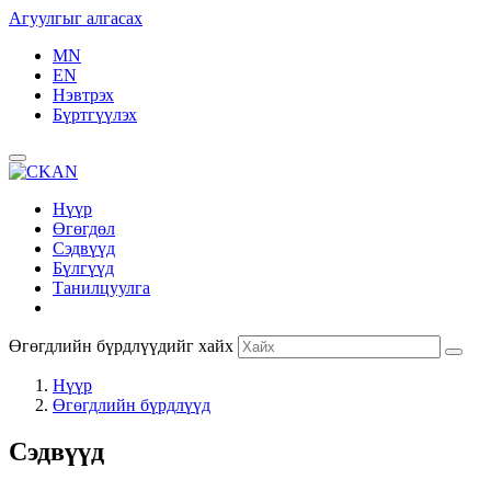
Агуулгыг алгасах
MN
EN
Нэвтрэх
Бүртгүүлэх
Нүүр
Өгөгдөл
Сэдвүүд
Бүлгүүд
Танилцуулга
Өгөгдлийн бүрдлүүдийг хайх
Нүүр
Өгөгдлийн бүрдлүүд
Сэдвүүд