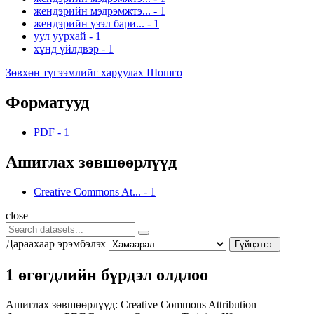
жендэрийн мэдрэмжтэ...
-
1
жендэрийн үзэл бари...
-
1
уул уурхай
-
1
хүнд үйлдвэр
-
1
Зөвхөн түгээмлийг харуулах Шошго
Форматууд
PDF
-
1
Ашиглах зөвшөөрлүүд
Creative Commons At...
-
1
close
Дараахаар эрэмбэлэх
Гүйцэтгэ.
1 өгөгдлийн бүрдэл олдлоо
Ашиглах зөвшөөрлүүд:
Creative Commons Attribution