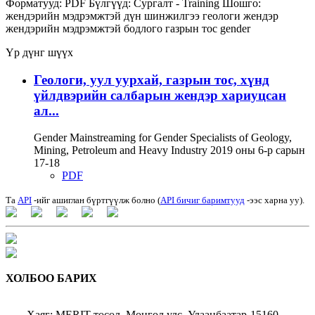
Форматууд:
PDF
Бүлгүүд:
Сургалт - Training
Шошго:
жендэрийн мэдрэмжтэй дүн шинжилгээ
геологи
жендэр
жендэрийн мэдрэмжтэй бодлого
газрын тос
gender
Үр дүнг шүүх
Геологи, уул уурхай, газрын тос, хүнд
үйлдвэрийн салбарын жендэр хариуцсан
ал...
Gender Mainstreaming for Gender Specialists of Geology,
Mining, Petroleum and Heavy Industry 2019 оны 6-р сарын
17-18
PDF
Та
API
-ийг ашиглан бүртгүүлж болно (
API бичиг баримтууд
-ээс харна уу).
ХОЛБОО БАРИХ
Хаяг: MERIT төсөл, Монгол улс, Улаанбаатар-15160,