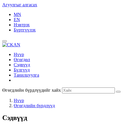
Агуулгыг алгасах
MN
EN
Нэвтрэх
Бүртгүүлэх
Нүүр
Өгөгдөл
Сэдвүүд
Бүлгүүд
Танилцуулга
Өгөгдлийн бүрдлүүдийг хайх
Нүүр
Өгөгдлийн бүрдлүүд
Сэдвүүд