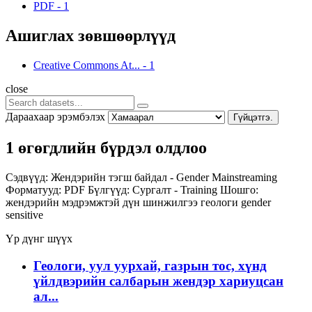
PDF
-
1
Ашиглах зөвшөөрлүүд
Creative Commons At...
-
1
close
Дараахаар эрэмбэлэх
Гүйцэтгэ.
1 өгөгдлийн бүрдэл олдлоо
Сэдвүүд:
Жендэрийн тэгш байдал - Gender Mainstreaming
Форматууд:
PDF
Бүлгүүд:
Сургалт - Training
Шошго:
жендэрийн мэдрэмжтэй дүн шинжилгээ
геологи
gender
sensitive
Үр дүнг шүүх
Геологи, уул уурхай, газрын тос, хүнд
үйлдвэрийн салбарын жендэр хариуцсан
ал...