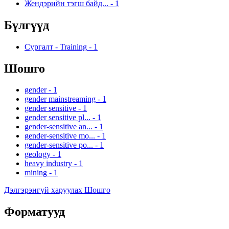
Жендэрийн тэгш байд...
-
1
Бүлгүүд
Сургалт - Training
-
1
Шошго
gender
-
1
gender mainstreaming
-
1
gender sensitive
-
1
gender sensitive pl...
-
1
gender-sensitive an...
-
1
gender-sensitive mo...
-
1
gender-sensitive po...
-
1
geology
-
1
heavy industry
-
1
mining
-
1
Дэлгэрэнгүй харуулах Шошго
Форматууд