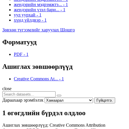
жендэрийн мэдрэмжтэ...
-
1
жендэрийн үзэл бари...
-
1
уул уурхай
-
1
хүнд үйлдвэр
-
1
Зөвхөн түгээмлийг харуулах Шошго
Форматууд
PDF
-
1
Ашиглах зөвшөөрлүүд
Creative Commons At...
-
1
close
Дараахаар эрэмбэлэх
Гүйцэтгэ.
1 өгөгдлийн бүрдэл олдлоо
Ашиглах зөвшөөрлүүд:
Creative Commons Attribution