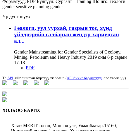
Форматууд:
PDF
Бүлгүүд:
Сургалт - Training
Шошго:
геологи
gender sensitive planning
gender
Үр дүнг шүүх
Геологи, уул уурхай, газрын тос, хүнд
үйлдвэрийн салбарын жендэр хариуцсан
ал...
Gender Mainstreaming for Gender Specialists of Geology,
Mining, Petroleum and Heavy Industry 2019 оны 6-р сарын
17-18
PDF
Та
API
-ийг ашиглан бүртгүүлж болно (
API бичиг баримтууд
-ээс харна уу).
ХОЛБОО БАРИХ
Хаяг: MERIT төсөл, Монгол улс, Улаанбаатар-15160,
Чингэлтэй дүүрэг, 1-р хороо, Худалдааны гудамж,