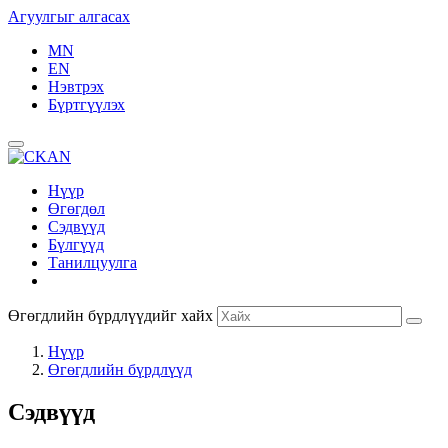
Агуулгыг алгасах
MN
EN
Нэвтрэх
Бүртгүүлэх
Нүүр
Өгөгдөл
Сэдвүүд
Бүлгүүд
Танилцуулга
Өгөгдлийн бүрдлүүдийг хайх
Нүүр
Өгөгдлийн бүрдлүүд
Сэдвүүд