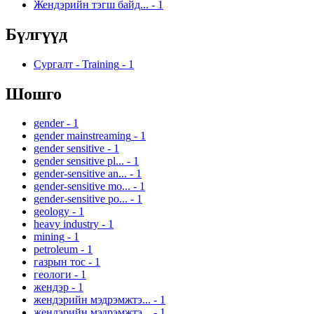
Жендэрийн тэгш байд...
-
1
Бүлгүүд
Сургалт - Training
-
1
Шошго
gender
-
1
gender mainstreaming
-
1
gender sensitive
-
1
gender sensitive pl...
-
1
gender-sensitive an...
-
1
gender-sensitive mo...
-
1
gender-sensitive po...
-
1
geology
-
1
heavy industry
-
1
mining
-
1
petroleum
-
1
газрын тос
-
1
геологи
-
1
жендэр
-
1
жендэрийн мэдрэмжтэ...
-
1
жендэрийн мэдрэмжтэ...
-
1