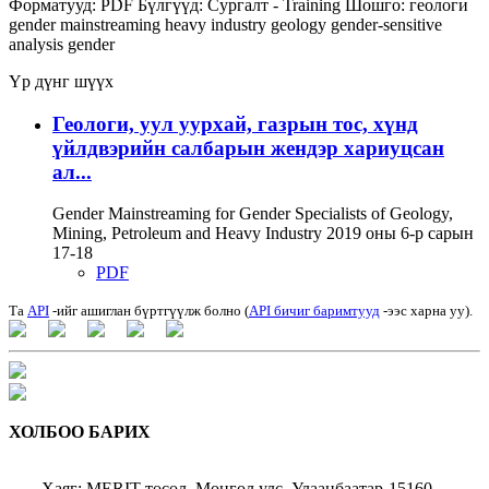
Форматууд:
PDF
Бүлгүүд:
Сургалт - Training
Шошго:
геологи
gender mainstreaming
heavy industry
geology
gender-sensitive
analysis
gender
Үр дүнг шүүх
Геологи, уул уурхай, газрын тос, хүнд
үйлдвэрийн салбарын жендэр хариуцсан
ал...
Gender Mainstreaming for Gender Specialists of Geology,
Mining, Petroleum and Heavy Industry 2019 оны 6-р сарын
17-18
PDF
Та
API
-ийг ашиглан бүртгүүлж болно (
API бичиг баримтууд
-ээс харна уу).
ХОЛБОО БАРИХ
Хаяг: MERIT төсөл, Монгол улс, Улаанбаатар-15160,