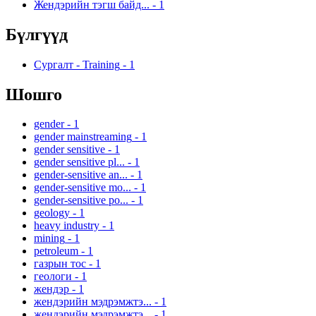
Жендэрийн тэгш байд...
-
1
Бүлгүүд
Сургалт - Training
-
1
Шошго
gender
-
1
gender mainstreaming
-
1
gender sensitive
-
1
gender sensitive pl...
-
1
gender-sensitive an...
-
1
gender-sensitive mo...
-
1
gender-sensitive po...
-
1
geology
-
1
heavy industry
-
1
mining
-
1
petroleum
-
1
газрын тос
-
1
геологи
-
1
жендэр
-
1
жендэрийн мэдрэмжтэ...
-
1
жендэрийн мэдрэмжтэ...
-
1