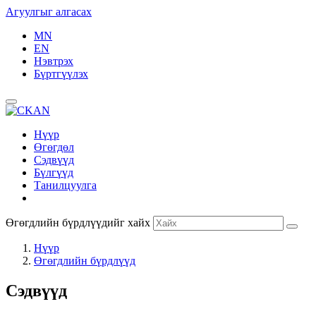
Агуулгыг алгасах
MN
EN
Нэвтрэх
Бүртгүүлэх
Нүүр
Өгөгдөл
Сэдвүүд
Бүлгүүд
Танилцуулга
Өгөгдлийн бүрдлүүдийг хайх
Нүүр
Өгөгдлийн бүрдлүүд
Сэдвүүд