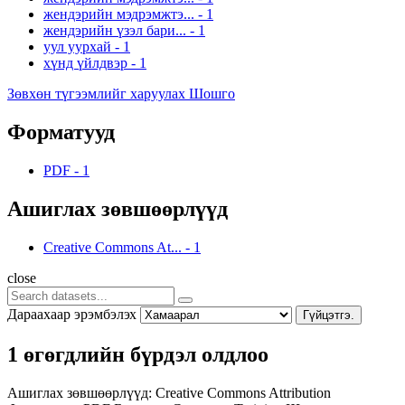
жендэрийн мэдрэмжтэ...
-
1
жендэрийн үзэл бари...
-
1
уул уурхай
-
1
хүнд үйлдвэр
-
1
Зөвхөн түгээмлийг харуулах Шошго
Форматууд
PDF
-
1
Ашиглах зөвшөөрлүүд
Creative Commons At...
-
1
close
Дараахаар эрэмбэлэх
Гүйцэтгэ.
1 өгөгдлийн бүрдэл олдлоо
Ашиглах зөвшөөрлүүд:
Creative Commons Attribution