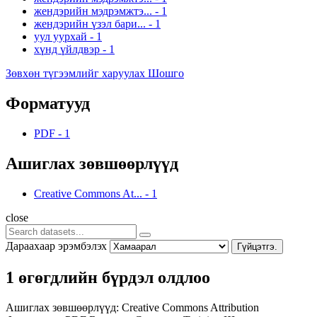
жендэрийн мэдрэмжтэ...
-
1
жендэрийн үзэл бари...
-
1
уул уурхай
-
1
хүнд үйлдвэр
-
1
Зөвхөн түгээмлийг харуулах Шошго
Форматууд
PDF
-
1
Ашиглах зөвшөөрлүүд
Creative Commons At...
-
1
close
Дараахаар эрэмбэлэх
Гүйцэтгэ.
1 өгөгдлийн бүрдэл олдлоо
Ашиглах зөвшөөрлүүд:
Creative Commons Attribution