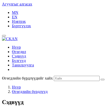
Агуулгыг алгасах
MN
EN
Нэвтрэх
Бүртгүүлэх
Нүүр
Өгөгдөл
Сэдвүүд
Бүлгүүд
Танилцуулга
Өгөгдлийн бүрдлүүдийг хайх
Нүүр
Өгөгдлийн бүрдлүүд
Сэдвүүд