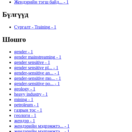
Жендэрийн тэгш байд...
-
1
Бүлгүүд
Сургалт - Training
-
1
Шошго
gender
-
1
gender mainstreaming
-
1
gender sensitive
-
1
gender sensitive pl...
-
1
gender-sensitive an...
-
1
gender-sensitive mo...
-
1
gender-sensitive po...
-
1
geology
-
1
heavy industry
-
1
mining
-
1
petroleum
-
1
газрын тос
-
1
геологи
-
1
жендэр
-
1
жендэрийн мэдрэмжтэ...
-
1
жендэрийн мэдрэмжтэ...
-
1