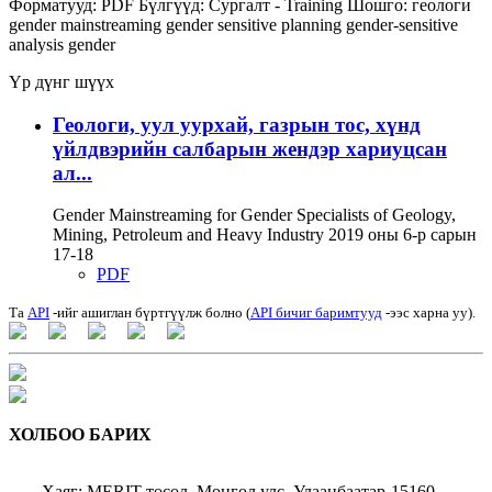
Форматууд:
PDF
Бүлгүүд:
Сургалт - Training
Шошго:
геологи
gender mainstreaming
gender sensitive planning
gender-sensitive
analysis
gender
Үр дүнг шүүх
Геологи, уул уурхай, газрын тос, хүнд
үйлдвэрийн салбарын жендэр хариуцсан
ал...
Gender Mainstreaming for Gender Specialists of Geology,
Mining, Petroleum and Heavy Industry 2019 оны 6-р сарын
17-18
PDF
Та
API
-ийг ашиглан бүртгүүлж болно (
API бичиг баримтууд
-ээс харна уу).
ХОЛБОО БАРИХ
Хаяг: MERIT төсөл, Монгол улс, Улаанбаатар-15160,