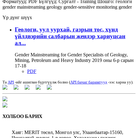
Форматууд:
PDF
Бүлгүүд:
Сургалт - Training
Шошго:
геологи
gender mainstreaming
geology
gender-sensitive monitoring
gender
Үр дүнг шүүх
Геологи, уул уурхай, газрын тос, хүнд
үйлдвэрийн салбарын жендэр хариуцсан
ал...
Gender Mainstreaming for Gender Specialists of Geology,
Mining, Petroleum and Heavy Industry 2019 оны 6-р сарын
17-18
PDF
Та
API
-ийг ашиглан бүртгүүлж болно (
API бичиг баримтууд
-ээс харна уу).
ХОЛБОО БАРИХ
Хаяг: MERIT төсөл, Монгол улс, Улаанбаатар-15160,
Чингэлтэй дүүрэг, 1-р хороо, Худалдааны гудамж,