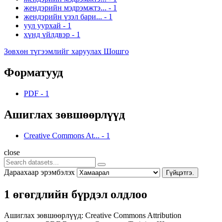
жендэрийн мэдрэмжтэ...
-
1
жендэрийн үзэл бари...
-
1
уул уурхай
-
1
хүнд үйлдвэр
-
1
Зөвхөн түгээмлийг харуулах Шошго
Форматууд
PDF
-
1
Ашиглах зөвшөөрлүүд
Creative Commons At...
-
1
close
Дараахаар эрэмбэлэх
Гүйцэтгэ.
1 өгөгдлийн бүрдэл олдлоо
Ашиглах зөвшөөрлүүд:
Creative Commons Attribution