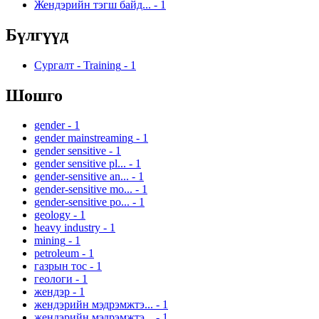
Жендэрийн тэгш байд...
-
1
Бүлгүүд
Сургалт - Training
-
1
Шошго
gender
-
1
gender mainstreaming
-
1
gender sensitive
-
1
gender sensitive pl...
-
1
gender-sensitive an...
-
1
gender-sensitive mo...
-
1
gender-sensitive po...
-
1
geology
-
1
heavy industry
-
1
mining
-
1
petroleum
-
1
газрын тос
-
1
геологи
-
1
жендэр
-
1
жендэрийн мэдрэмжтэ...
-
1
жендэрийн мэдрэмжтэ...
-
1