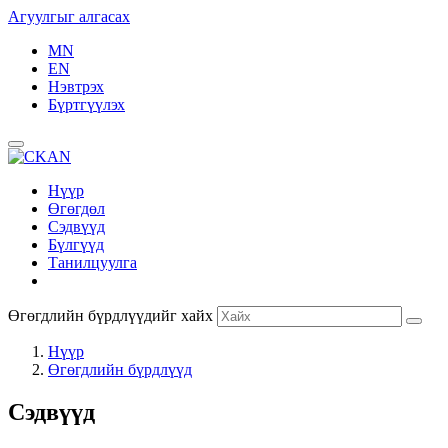
Агуулгыг алгасах
MN
EN
Нэвтрэх
Бүртгүүлэх
Нүүр
Өгөгдөл
Сэдвүүд
Бүлгүүд
Танилцуулга
Өгөгдлийн бүрдлүүдийг хайх
Нүүр
Өгөгдлийн бүрдлүүд
Сэдвүүд