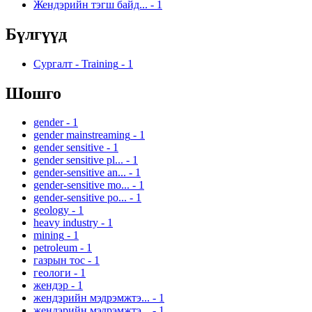
Жендэрийн тэгш байд...
-
1
Бүлгүүд
Сургалт - Training
-
1
Шошго
gender
-
1
gender mainstreaming
-
1
gender sensitive
-
1
gender sensitive pl...
-
1
gender-sensitive an...
-
1
gender-sensitive mo...
-
1
gender-sensitive po...
-
1
geology
-
1
heavy industry
-
1
mining
-
1
petroleum
-
1
газрын тос
-
1
геологи
-
1
жендэр
-
1
жендэрийн мэдрэмжтэ...
-
1
жендэрийн мэдрэмжтэ...
-
1