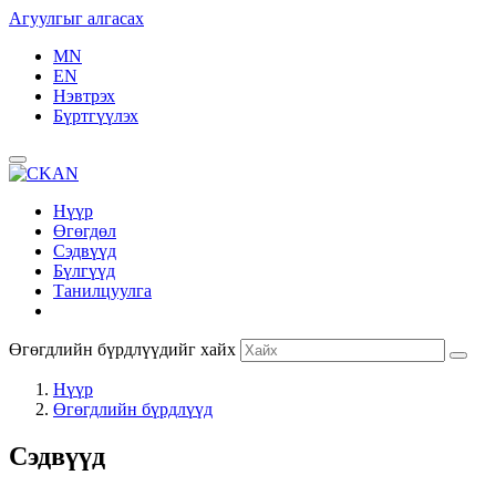
Агуулгыг алгасах
MN
EN
Нэвтрэх
Бүртгүүлэх
Нүүр
Өгөгдөл
Сэдвүүд
Бүлгүүд
Танилцуулга
Өгөгдлийн бүрдлүүдийг хайх
Нүүр
Өгөгдлийн бүрдлүүд
Сэдвүүд