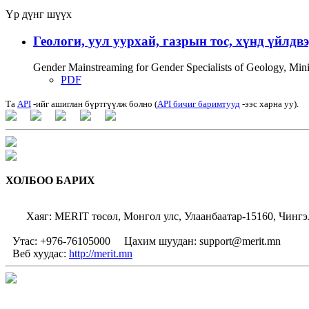
Үр дүнг шүүх
Геологи, уул уурхай, газрын тос, хүнд үйлдв
Gender Mainstreaming for Gender Specialists of Geology, Mi
PDF
Та
API
-ийг ашиглан бүртгүүлж болно (
API бичиг баримтууд
-ээс харна уу).
ХОЛБОО БАРИХ
Хаяг: MERIT төсөл, Монгол улс, Улаанбаатар-15160, Чингэ
Утас: +976-76105000
Цахим шуудан: support@merit.mn
Веб хуудас:
http://merit.mn