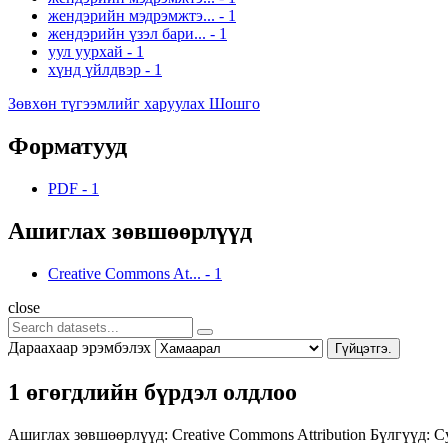
жендэрийн мэдрэмжтэ...
-
1
жендэрийн үзэл бари...
-
1
уул уурхай
-
1
хүнд үйлдвэр
-
1
Зөвхөн түгээмлийг харуулах Шошго
Форматууд
PDF
-
1
Ашиглах зөвшөөрлүүд
Creative Commons At...
-
1
close
Дараахаар эрэмбэлэх
Гүйцэтгэ.
1 өгөгдлийн бүрдэл олдлоо
Ашиглах зөвшөөрлүүд:
Creative Commons Attribution
Бүлгүүд:
Су