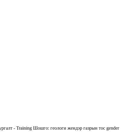
ргалт - Training
Шошго:
геологи
жендэр
газрын тос
gender