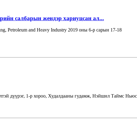
эрийн салбарын жендэр хариуцсан ал...
ning, Petroleum and Heavy Industry 2019 оны 6-р сарын 17-18
лтэй дүүрэг, 1-р хороо, Худалдааны гудамж, Нэйшнл Таймс Ньюс 