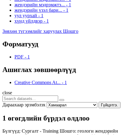
жендэрийн мэдрэмжтэ...
-
1
жендэрийн үзэл бари...
-
1
уул уурхай
-
1
хүнд үйлдвэр
-
1
Зөвхөн түгээмлийг харуулах Шошго
Форматууд
PDF
-
1
Ашиглах зөвшөөрлүүд
Creative Commons At...
-
1
close
Дараахаар эрэмбэлэх
Гүйцэтгэ.
1 өгөгдлийн бүрдэл олдлоо
Бүлгүүд:
Сургалт - Training
Шошго:
геологи
жендэрийн