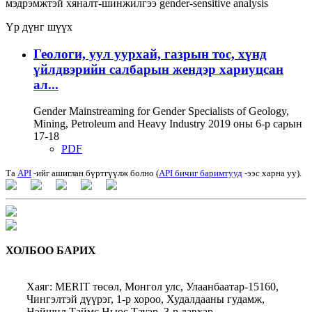
мэдрэмжтэй хяналт-шинжилгээ
gender-sensitive analysis
Үр дүнг шүүх
Геологи, уул уурхай, газрын тос, хүнд
үйлдвэрийн салбарын жендэр хариуцсан
ал...
Gender Mainstreaming for Gender Specialists of Geology,
Mining, Petroleum and Heavy Industry 2019 оны 6-р сарын
17-18
PDF
Та
API
-ийг ашиглан бүртгүүлж болно (
API бичиг баримтууд
-ээс харна уу).
ХОЛБОО БАРИХ
Хаяг: MERIT төсөл, Монгол улс, Улаанбаатар-15160,
Чингэлтэй дүүрэг, 1-р хороо, Худалдааны гудамж,
Нэйшнл Таймс Ньюс Тауэр, 3-р давхар