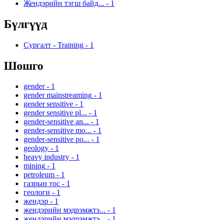
Жендэрийн тэгш байд...
-
1
Бүлгүүд
Сургалт - Training
-
1
Шошго
gender
-
1
gender mainstreaming
-
1
gender sensitive
-
1
gender sensitive pl...
-
1
gender-sensitive an...
-
1
gender-sensitive mo...
-
1
gender-sensitive po...
-
1
geology
-
1
heavy industry
-
1
mining
-
1
petroleum
-
1
газрын тос
-
1
геологи
-
1
жендэр
-
1
жендэрийн мэдрэмжтэ...
-
1
жендэрийн мэдрэмжтэ...
-
1