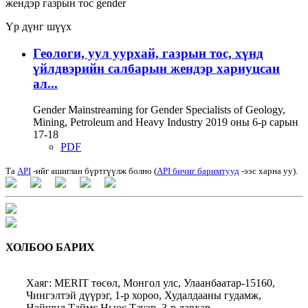
жендэр
газрын тос
gender
Үр дүнг шүүх
Геологи, уул уурхай, газрын тос, хүнд
үйлдвэрийн салбарын жендэр хариуцсан
ал...
Gender Mainstreaming for Gender Specialists of Geology,
Mining, Petroleum and Heavy Industry 2019 оны 6-р сарын
17-18
PDF
Та
API
-ийг ашиглан бүртгүүлж болно (
API бичиг баримтууд
-ээс харна уу).
ХОЛБОО БАРИХ
Хаяг: MERIT төсөл, Монгол улс, Улаанбаатар-15160,
Чингэлтэй дүүрэг, 1-р хороо, Худалдааны гудамж,
Нэйшнл Таймс Ньюс Тауэр, 3-р давхар