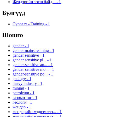
Жендэрийн тэгш байд...
-
1
Бүлгүүд
Сургалт - Training
-
1
Шошго
gender
-
1
gender mainstreaming
-
1
gender sensitive
-
1
gender sensitive pl...
-
1
gender-sensitive an...
-
1
gender-sensitive mo...
-
1
gender-sensitive po...
-
1
geology
-
1
heavy industry
-
1
mining
-
1
petroleum
-
1
газрын тос
-
1
геологи
-
1
жендэр
-
1
жендэрийн мэдрэмжтэ...
-
1
жендэрийн мэдрэмжтэ...
-
1