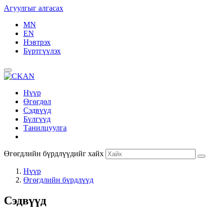
Агуулгыг алгасах
MN
EN
Нэвтрэх
Бүртгүүлэх
Нүүр
Өгөгдөл
Сэдвүүд
Бүлгүүд
Танилцуулга
Өгөгдлийн бүрдлүүдийг хайх
Нүүр
Өгөгдлийн бүрдлүүд
Сэдвүүд