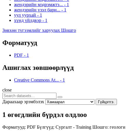
жендэрийн мэдрэмжтэ...
-
1
жендэрийн үзэл бари...
-
1
уул уурхай
-
1
хүнд үйлдвэр
-
1
Зөвхөн түгээмлийг харуулах Шошго
Форматууд
PDF
-
1
Ашиглах зөвшөөрлүүд
Creative Commons At...
-
1
close
Дараахаар эрэмбэлэх
Гүйцэтгэ.
1 өгөгдлийн бүрдэл олдлоо
Форматууд:
PDF
Бүлгүүд:
Сургалт - Training
Шошго:
геологи