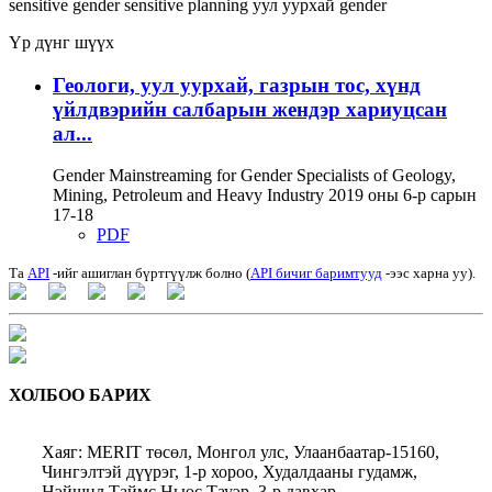
sensitive
gender sensitive planning
уул уурхай
gender
Үр дүнг шүүх
Геологи, уул уурхай, газрын тос, хүнд
үйлдвэрийн салбарын жендэр хариуцсан
ал...
Gender Mainstreaming for Gender Specialists of Geology,
Mining, Petroleum and Heavy Industry 2019 оны 6-р сарын
17-18
PDF
Та
API
-ийг ашиглан бүртгүүлж болно (
API бичиг баримтууд
-ээс харна уу).
ХОЛБОО БАРИХ
Хаяг: MERIT төсөл, Монгол улс, Улаанбаатар-15160,
Чингэлтэй дүүрэг, 1-р хороо, Худалдааны гудамж,
Нэйшнл Таймс Ньюс Тауэр, 3-р давхар