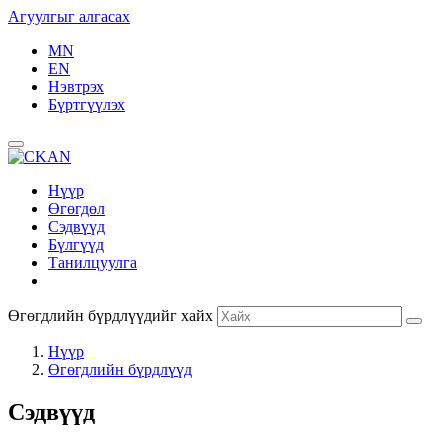
Агуулгыг алгасах
MN
EN
Нэвтрэх
Бүртгүүлэх
Нүүр
Өгөгдөл
Сэдвүүд
Бүлгүүд
Танилцуулга
Өгөгдлийн бүрдлүүдийг хайх
Нүүр
Өгөгдлийн бүрдлүүд
Сэдвүүд