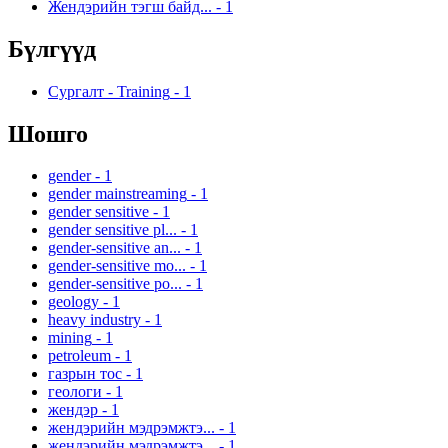
Жендэрийн тэгш байд...
-
1
Бүлгүүд
Сургалт - Training
-
1
Шошго
gender
-
1
gender mainstreaming
-
1
gender sensitive
-
1
gender sensitive pl...
-
1
gender-sensitive an...
-
1
gender-sensitive mo...
-
1
gender-sensitive po...
-
1
geology
-
1
heavy industry
-
1
mining
-
1
petroleum
-
1
газрын тос
-
1
геологи
-
1
жендэр
-
1
жендэрийн мэдрэмжтэ...
-
1
жендэрийн мэдрэмжтэ...
-
1