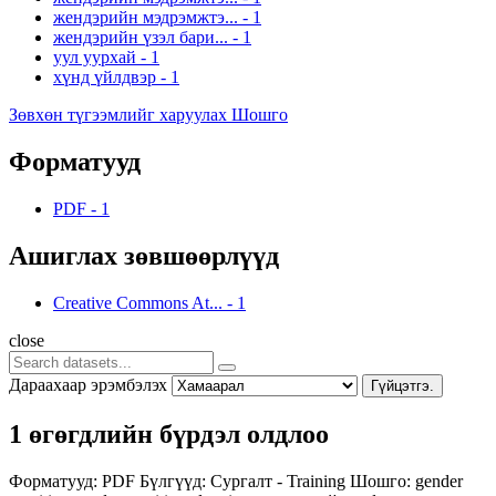
жендэрийн мэдрэмжтэ...
-
1
жендэрийн үзэл бари...
-
1
уул уурхай
-
1
хүнд үйлдвэр
-
1
Зөвхөн түгээмлийг харуулах Шошго
Форматууд
PDF
-
1
Ашиглах зөвшөөрлүүд
Creative Commons At...
-
1
close
Дараахаар эрэмбэлэх
Гүйцэтгэ.
1 өгөгдлийн бүрдэл олдлоо
Форматууд:
PDF
Бүлгүүд:
Сургалт - Training
Шошго:
gender