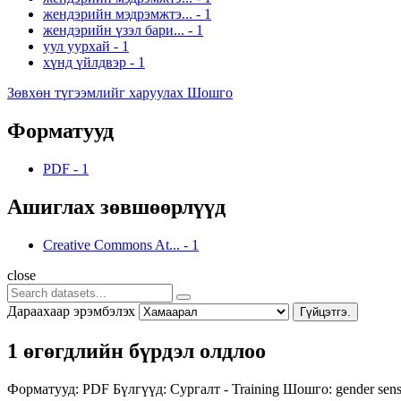
жендэрийн мэдрэмжтэ...
-
1
жендэрийн үзэл бари...
-
1
уул уурхай
-
1
хүнд үйлдвэр
-
1
Зөвхөн түгээмлийг харуулах Шошго
Форматууд
PDF
-
1
Ашиглах зөвшөөрлүүд
Creative Commons At...
-
1
close
Дараахаар эрэмбэлэх
Гүйцэтгэ.
1 өгөгдлийн бүрдэл олдлоо
Форматууд:
PDF
Бүлгүүд:
Сургалт - Training
Шошго:
gender sens