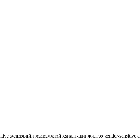
itive
жендэрийн мэдрэмжтэй хяналт-шинжилгээ
gender-sensitive 