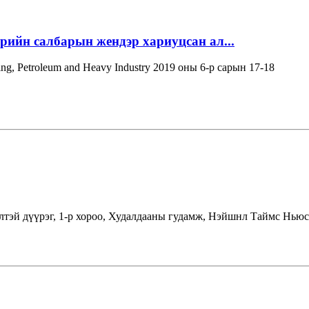
эрийн салбарын жендэр хариуцсан ал...
ning, Petroleum and Heavy Industry 2019 оны 6-р сарын 17-18
лтэй дүүрэг, 1-р хороо, Худалдааны гудамж, Нэйшнл Таймс Ньюс 