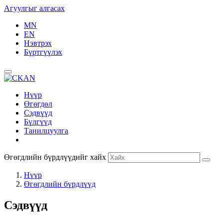
Агуулгыг алгасах
MN
EN
Нэвтрэх
Бүртгүүлэх
Нүүр
Өгөгдөл
Сэдвүүд
Бүлгүүд
Танилцуулга
Өгөгдлийн бүрдлүүдийг хайх
Нүүр
Өгөгдлийн бүрдлүүд
Сэдвүүд