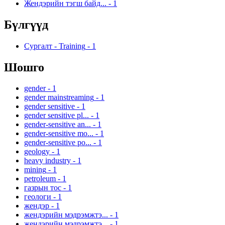
Жендэрийн тэгш байд...
-
1
Бүлгүүд
Сургалт - Training
-
1
Шошго
gender
-
1
gender mainstreaming
-
1
gender sensitive
-
1
gender sensitive pl...
-
1
gender-sensitive an...
-
1
gender-sensitive mo...
-
1
gender-sensitive po...
-
1
geology
-
1
heavy industry
-
1
mining
-
1
petroleum
-
1
газрын тос
-
1
геологи
-
1
жендэр
-
1
жендэрийн мэдрэмжтэ...
-
1
жендэрийн мэдрэмжтэ...
-
1