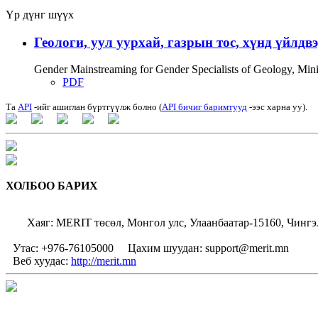
Үр дүнг шүүх
Геологи, уул уурхай, газрын тос, хүнд үйлдв
Gender Mainstreaming for Gender Specialists of Geology, Mi
PDF
Та
API
-ийг ашиглан бүртгүүлж болно (
API бичиг баримтууд
-ээс харна уу).
ХОЛБОО БАРИХ
Хаяг: MERIT төсөл, Монгол улс, Улаанбаатар-15160, Чингэ
Утас: +976-76105000
Цахим шуудан: support@merit.mn
Веб хуудас:
http://merit.mn