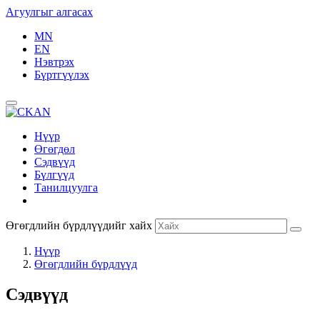
Агуулгыг алгасах
MN
EN
Нэвтрэх
Бүртгүүлэх
Нүүр
Өгөгдөл
Сэдвүүд
Бүлгүүд
Танилцуулга
Өгөгдлийн бүрдлүүдийг хайх
Нүүр
Өгөгдлийн бүрдлүүд
Сэдвүүд