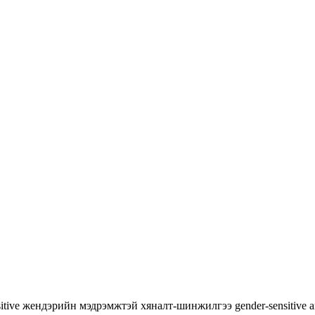
itive
жендэрийн мэдрэмжтэй хяналт-шинжилгээ
gender-sensitive 