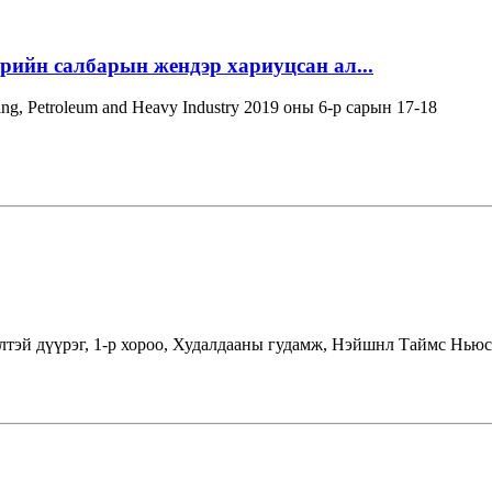
эрийн салбарын жендэр хариуцсан ал...
ning, Petroleum and Heavy Industry 2019 оны 6-р сарын 17-18
лтэй дүүрэг, 1-р хороо, Худалдааны гудамж, Нэйшнл Таймс Ньюс 