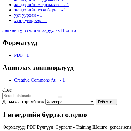
жендэрийн мэдрэмжтэ...
-
1
жендэрийн үзэл бари...
-
1
уул уурхай
-
1
хүнд үйлдвэр
-
1
Зөвхөн түгээмлийг харуулах Шошго
Форматууд
PDF
-
1
Ашиглах зөвшөөрлүүд
Creative Commons At...
-
1
close
Дараахаар эрэмбэлэх
Гүйцэтгэ.
1 өгөгдлийн бүрдэл олдлоо
Форматууд:
PDF
Бүлгүүд:
Сургалт - Training
Шошго:
gender sens