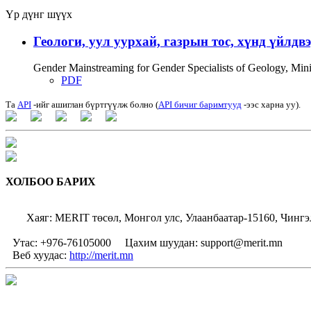
Үр дүнг шүүх
Геологи, уул уурхай, газрын тос, хүнд үйлдв
Gender Mainstreaming for Gender Specialists of Geology, Mi
PDF
Та
API
-ийг ашиглан бүртгүүлж болно (
API бичиг баримтууд
-ээс харна уу).
ХОЛБОО БАРИХ
Хаяг: MERIT төсөл, Монгол улс, Улаанбаатар-15160, Чингэ
Утас: +976-76105000
Цахим шуудан: support@merit.mn
Веб хуудас:
http://merit.mn