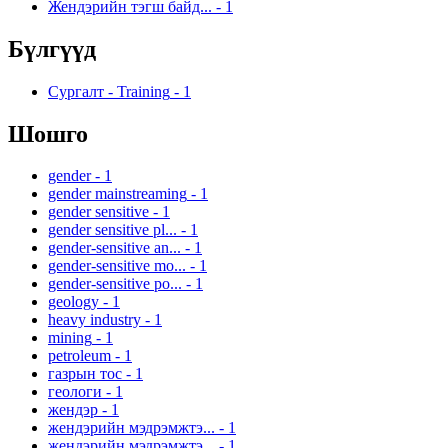
Жендэрийн тэгш байд...
-
1
Бүлгүүд
Сургалт - Training
-
1
Шошго
gender
-
1
gender mainstreaming
-
1
gender sensitive
-
1
gender sensitive pl...
-
1
gender-sensitive an...
-
1
gender-sensitive mo...
-
1
gender-sensitive po...
-
1
geology
-
1
heavy industry
-
1
mining
-
1
petroleum
-
1
газрын тос
-
1
геологи
-
1
жендэр
-
1
жендэрийн мэдрэмжтэ...
-
1
жендэрийн мэдрэмжтэ...
-
1