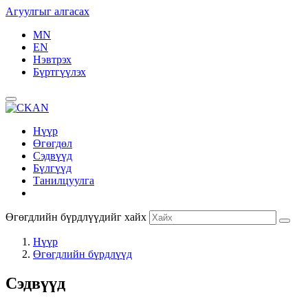
Агуулгыг алгасах
MN
EN
Нэвтрэх
Бүртгүүлэх
Нүүр
Өгөгдөл
Сэдвүүд
Бүлгүүд
Танилцуулга
Өгөгдлийн бүрдлүүдийг хайх
Нүүр
Өгөгдлийн бүрдлүүд
Сэдвүүд