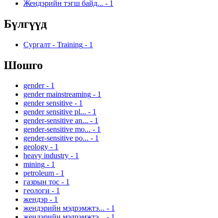
Жендэрийн тэгш байд...
-
1
Бүлгүүд
Сургалт - Training
-
1
Шошго
gender
-
1
gender mainstreaming
-
1
gender sensitive
-
1
gender sensitive pl...
-
1
gender-sensitive an...
-
1
gender-sensitive mo...
-
1
gender-sensitive po...
-
1
geology
-
1
heavy industry
-
1
mining
-
1
petroleum
-
1
газрын тос
-
1
геологи
-
1
жендэр
-
1
жендэрийн мэдрэмжтэ...
-
1
жендэрийн мэдрэмжтэ...
-
1