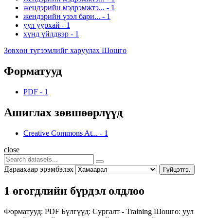
жендэрийн мэдрэмжтэ...
-
1
жендэрийн үзэл бари...
-
1
уул уурхай
-
1
хүнд үйлдвэр
-
1
Зөвхөн түгээмлийг харуулах Шошго
Форматууд
PDF
-
1
Ашиглах зөвшөөрлүүд
Creative Commons At...
-
1
close
Дараахаар эрэмбэлэх
Гүйцэтгэ.
1 өгөгдлийн бүрдэл олдлоо
Форматууд:
PDF
Бүлгүүд:
Сургалт - Training
Шошго:
уул