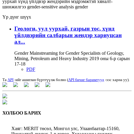
уурхай
хүнд үйлдвэр
жендэрийн мэдрэмжтэй хяналт-
шинжилгээ
gender-sensitive analysis
gender
Үр дүнг шүүх
Геологи, уул уурхай, газрын тос, хүнд
үйлдвэрийн салбарын жендэр хариуцсан
ал...
Gender Mainstreaming for Gender Specialists of Geology,
Mining, Petroleum and Heavy Industry 2019 оны 6-р сарын
17-18
PDF
Та
API
-ийг ашиглан бүртгүүлж болно (
API бичиг баримтууд
-ээс харна уу).
ХОЛБОО БАРИХ
Хаяг: MERIT төсөл, Монгол улс, Улаанбаатар-15160,
Чингэлтэй дүүрэг, 1-р хороо, Худалдааны гудамж,