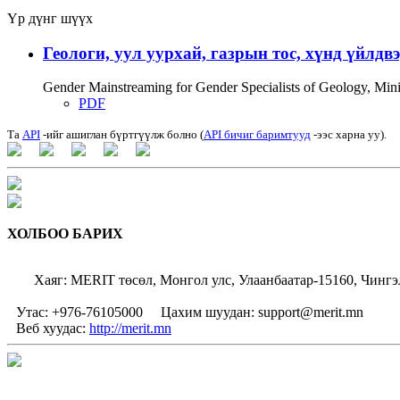
Үр дүнг шүүх
Геологи, уул уурхай, газрын тос, хүнд үйлдв
Gender Mainstreaming for Gender Specialists of Geology, Mi
PDF
Та
API
-ийг ашиглан бүртгүүлж болно (
API бичиг баримтууд
-ээс харна уу).
ХОЛБОО БАРИХ
Хаяг: MERIT төсөл, Монгол улс, Улаанбаатар-15160, Чингэ
Утас: +976-76105000
Цахим шуудан: support@merit.mn
Веб хуудас:
http://merit.mn