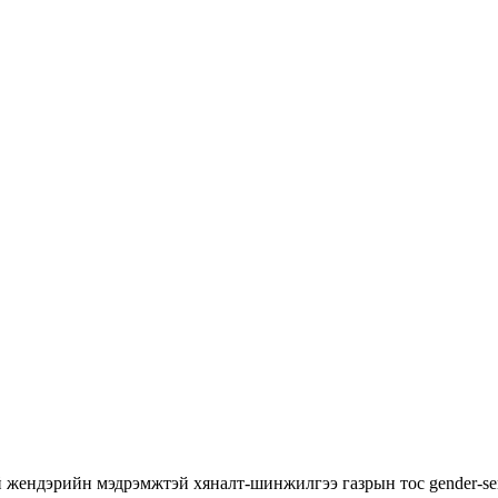
й
жендэрийн мэдрэмжтэй хяналт-шинжилгээ
газрын тос
gender-se