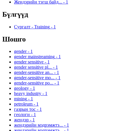
Жендэрийн тэгш байд...
-
1
Бүлгүүд
Сургалт - Training
-
1
Шошго
gender
-
1
gender mainstreaming
-
1
gender sensitive
-
1
gender sensitive pl...
-
1
gender-sensitive an...
-
1
gender-sensitive mo...
-
1
gender-sensitive po...
-
1
geology
-
1
heavy industry
-
1
mining
-
1
petroleum
-
1
газрын тос
-
1
геологи
-
1
жендэр
-
1
жендэрийн мэдрэмжтэ...
-
1
жендэрийн мэдрэмжтэ...
-
1