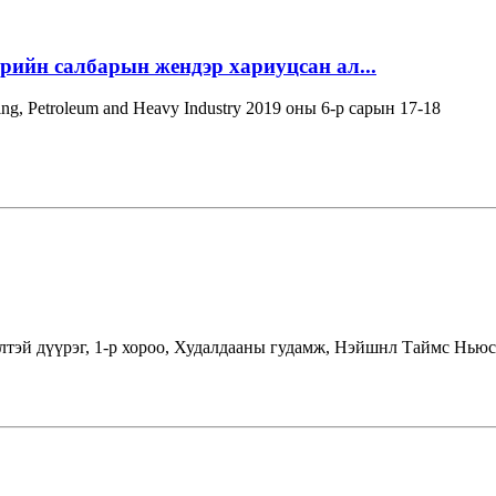
эрийн салбарын жендэр хариуцсан ал...
ning, Petroleum and Heavy Industry 2019 оны 6-р сарын 17-18
лтэй дүүрэг, 1-р хороо, Худалдааны гудамж, Нэйшнл Таймс Ньюс 