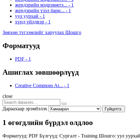
жендэрийн мэдрэмжтэ...
-
1
жендэрийн үзэл бари...
-
1
уул уурхай
-
1
хүнд үйлдвэр
-
1
Зөвхөн түгээмлийг харуулах Шошго
Форматууд
PDF
-
1
Ашиглах зөвшөөрлүүд
Creative Commons At...
-
1
close
Дараахаар эрэмбэлэх
Гүйцэтгэ.
1 өгөгдлийн бүрдэл олдлоо
Форматууд:
PDF
Бүлгүүд:
Сургалт - Training
Шошго:
уул уурха