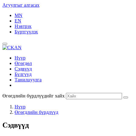
Агуулгыг алгасах
MN
EN
Нэвтрэх
Бүртгүүлэх
Нүүр
Өгөгдөл
Сэдвүүд
Бүлгүүд
Танилцуулга
Өгөгдлийн бүрдлүүдийг хайх
Нүүр
Өгөгдлийн бүрдлүүд
Сэдвүүд