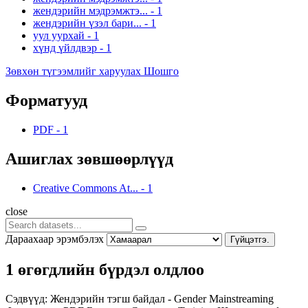
жендэрийн мэдрэмжтэ...
-
1
жендэрийн үзэл бари...
-
1
уул уурхай
-
1
хүнд үйлдвэр
-
1
Зөвхөн түгээмлийг харуулах Шошго
Форматууд
PDF
-
1
Ашиглах зөвшөөрлүүд
Creative Commons At...
-
1
close
Дараахаар эрэмбэлэх
Гүйцэтгэ.
1 өгөгдлийн бүрдэл олдлоо
Сэдвүүд:
Жендэрийн тэгш байдал - Gender Mainstreaming