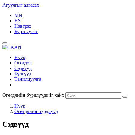
Агуулгыг алгасах
MN
EN
Нэвтрэх
Бүртгүүлэх
Нүүр
Өгөгдөл
Сэдвүүд
Бүлгүүд
Танилцуулга
Өгөгдлийн бүрдлүүдийг хайх
Нүүр
Өгөгдлийн бүрдлүүд
Сэдвүүд