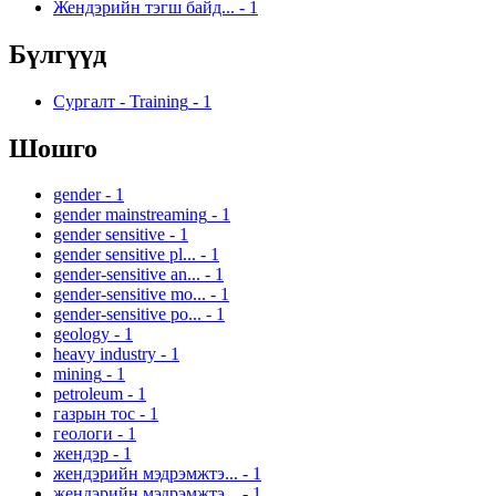
Жендэрийн тэгш байд...
-
1
Бүлгүүд
Сургалт - Training
-
1
Шошго
gender
-
1
gender mainstreaming
-
1
gender sensitive
-
1
gender sensitive pl...
-
1
gender-sensitive an...
-
1
gender-sensitive mo...
-
1
gender-sensitive po...
-
1
geology
-
1
heavy industry
-
1
mining
-
1
petroleum
-
1
газрын тос
-
1
геологи
-
1
жендэр
-
1
жендэрийн мэдрэмжтэ...
-
1
жендэрийн мэдрэмжтэ...
-
1