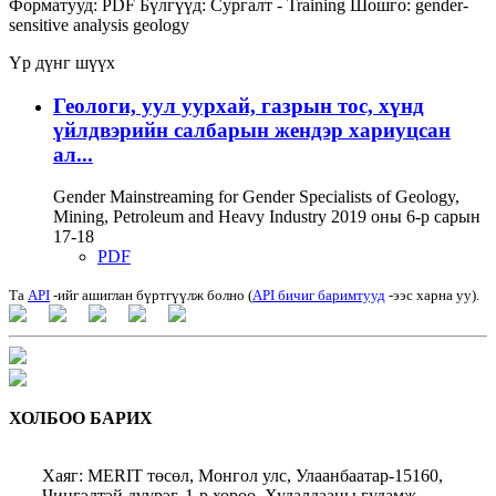
Форматууд:
PDF
Бүлгүүд:
Сургалт - Training
Шошго:
gender-
sensitive analysis
geology
Үр дүнг шүүх
Геологи, уул уурхай, газрын тос, хүнд
үйлдвэрийн салбарын жендэр хариуцсан
ал...
Gender Mainstreaming for Gender Specialists of Geology,
Mining, Petroleum and Heavy Industry 2019 оны 6-р сарын
17-18
PDF
Та
API
-ийг ашиглан бүртгүүлж болно (
API бичиг баримтууд
-ээс харна уу).
ХОЛБОО БАРИХ
Хаяг: MERIT төсөл, Монгол улс, Улаанбаатар-15160,
Чингэлтэй дүүрэг, 1-р хороо, Худалдааны гудамж,