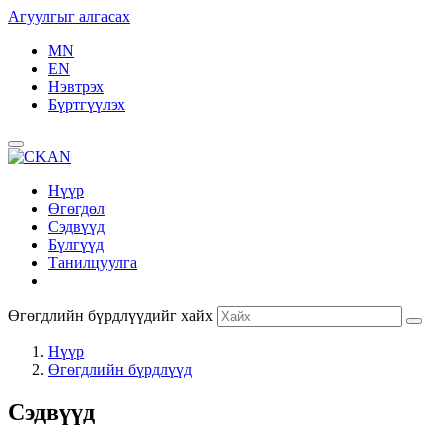
Агуулгыг алгасах
MN
EN
Нэвтрэх
Бүртгүүлэх
Нүүр
Өгөгдөл
Сэдвүүд
Бүлгүүд
Танилцуулга
Өгөгдлийн бүрдлүүдийг хайх
Нүүр
Өгөгдлийн бүрдлүүд
Сэдвүүд