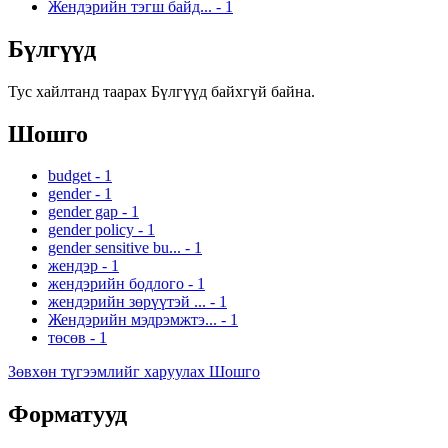
Жендэрийн тэгш байд...
-
1
Бүлгүүд
Тус хайлтанд таарах Бүлгүүд байхгүй байна.
Шошго
budget
-
1
gender
-
1
gender gap
-
1
gender policy
-
1
gender sensitive bu...
-
1
жендэр
-
1
жендэрийн бодлого
-
1
жендэрийн зөрүүтэй ...
-
1
Жендэрийн мэдрэмжтэ...
-
1
төсөв
-
1
Зөвхөн түгээмлийг харуулах Шошго
Форматууд