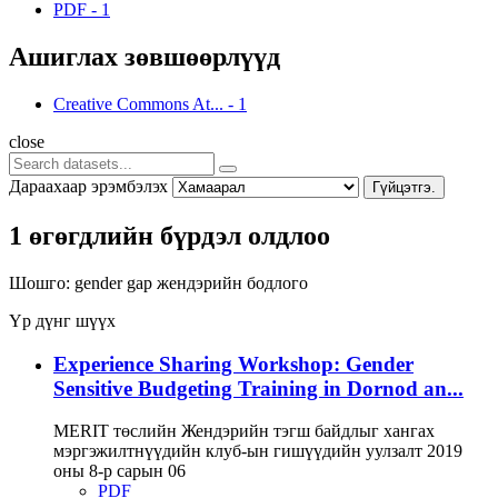
PDF
-
1
Ашиглах зөвшөөрлүүд
Creative Commons At...
-
1
close
Дараахаар эрэмбэлэх
Гүйцэтгэ.
1 өгөгдлийн бүрдэл олдлоо
Шошго:
gender gap
жендэрийн бодлого
Үр дүнг шүүх
Experience Sharing Workshop: Gender
Sensitive Budgeting Training in Dornod an...
MERIT төслийн Жендэрийн тэгш байдлыг хангах
мэргэжилтнүүдийн клуб-ын гишүүдийн уулзалт 2019
оны 8-р сарын 06
PDF