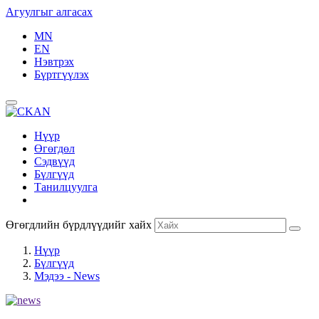
Агуулгыг алгасах
MN
EN
Нэвтрэх
Бүртгүүлэх
Нүүр
Өгөгдөл
Сэдвүүд
Бүлгүүд
Танилцуулга
Өгөгдлийн бүрдлүүдийг хайх
Нүүр
Бүлгүүд
Мэдээ - News