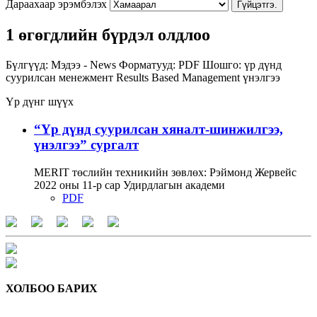
Дараахаар эрэмбэлэх
Гүйцэтгэ.
1 өгөгдлийн бүрдэл олдлоо
Бүлгүүд:
Мэдээ - News
Форматууд:
PDF
Шошго:
үр дүнд
суурилсан менежмент
Results Based Management
үнэлгээ
Үр дүнг шүүх
“Үр дүнд суурилсан хяналт-шинжилгээ,
үнэлгээ” сургалт
MERIT төслийн техникийн зөвлөх: Рэймонд Жервейс
2022 оны 11-р сар Удирдлагын академи
PDF
ХОЛБОО БАРИХ