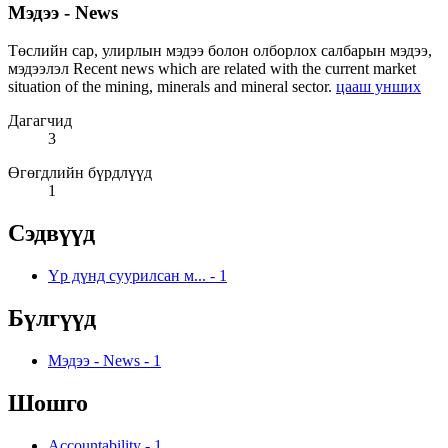
Мэдээ - News
Төслийн сар, улирлын мэдээ болон олборлох салбарын мэдээ,
мэдээлэл Recent news which are related with the current market
situation of the mining, minerals and mineral sector.
цааш унших
Дагагчид
3
Өгөгдлийн бүрдлүүд
1
Сэдвүүд
Үр дүнд суурилсан м...
-
1
Бүлгүүд
Мэдээ - News
-
1
Шошго
Accountability
-
1