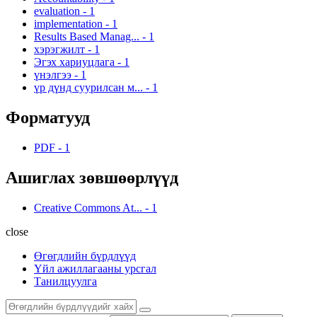
evaluation
-
1
implementation
-
1
Results Based Manag...
-
1
хэрэгжилт
-
1
Эгэх хариуцлага
-
1
үнэлгээ
-
1
үр дүнд суурилсан м...
-
1
Форматууд
PDF
-
1
Ашиглах зөвшөөрлүүд
Creative Commons At...
-
1
close
Өгөгдлийн бүрдлүүд
Үйл ажиллагааны урсгал
Танилцуулга