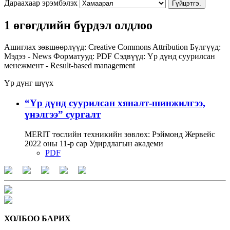
Дараахаар эрэмбэлэх
Гүйцэтгэ.
1 өгөгдлийн бүрдэл олдлоо
Ашиглах зөвшөөрлүүд:
Creative Commons Attribution
Бүлгүүд:
Мэдээ - News
Форматууд:
PDF
Сэдвүүд:
Үр дүнд суурилсан
менежмент - Result-based management
Үр дүнг шүүх
“Үр дүнд суурилсан хяналт-шинжилгээ,
үнэлгээ” сургалт
MERIT төслийн техникийн зөвлөх: Рэймонд Жервейс
2022 оны 11-р сар Удирдлагын академи
PDF
ХОЛБОО БАРИХ