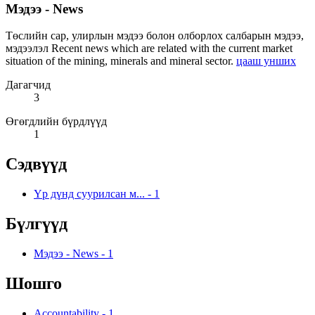
Мэдээ - News
Төслийн сар, улирлын мэдээ болон олборлох салбарын мэдээ,
мэдээлэл Recent news which are related with the current market
situation of the mining, minerals and mineral sector.
цааш унших
Дагагчид
3
Өгөгдлийн бүрдлүүд
1
Сэдвүүд
Үр дүнд суурилсан м...
-
1
Бүлгүүд
Мэдээ - News
-
1
Шошго
Accountability
-
1