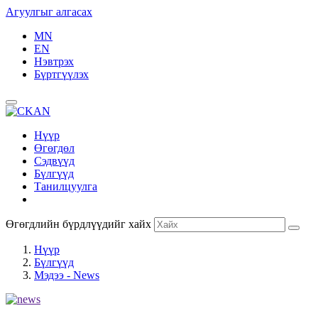
Агуулгыг алгасах
MN
EN
Нэвтрэх
Бүртгүүлэх
Нүүр
Өгөгдөл
Сэдвүүд
Бүлгүүд
Танилцуулга
Өгөгдлийн бүрдлүүдийг хайх
Нүүр
Бүлгүүд
Мэдээ - News