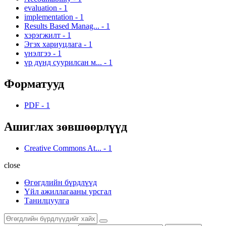
evaluation
-
1
implementation
-
1
Results Based Manag...
-
1
хэрэгжилт
-
1
Эгэх хариуцлага
-
1
үнэлгээ
-
1
үр дүнд суурилсан м...
-
1
Форматууд
PDF
-
1
Ашиглах зөвшөөрлүүд
Creative Commons At...
-
1
close
Өгөгдлийн бүрдлүүд
Үйл ажиллагааны урсгал
Танилцуулга