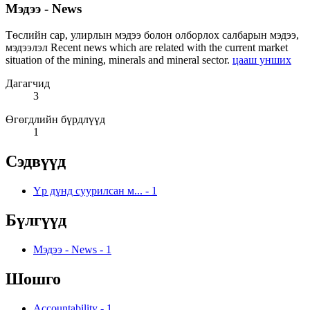
Мэдээ - News
Төслийн сар, улирлын мэдээ болон олборлох салбарын мэдээ,
мэдээлэл Recent news which are related with the current market
situation of the mining, minerals and mineral sector.
цааш унших
Дагагчид
3
Өгөгдлийн бүрдлүүд
1
Сэдвүүд
Үр дүнд суурилсан м...
-
1
Бүлгүүд
Мэдээ - News
-
1
Шошго
Accountability
-
1