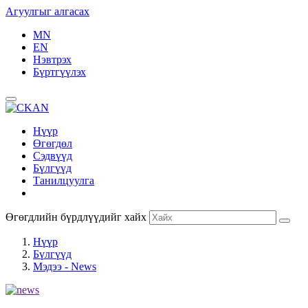
Агуулгыг алгасах
MN
EN
Нэвтрэх
Бүртгүүлэх
Нүүр
Өгөгдөл
Сэдвүүд
Бүлгүүд
Танилцуулга
Өгөгдлийн бүрдлүүдийг хайх
Нүүр
Бүлгүүд
Мэдээ - News