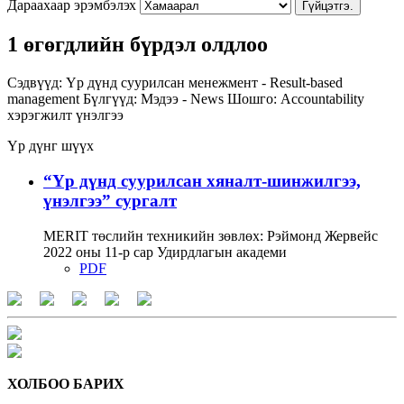
Дараахаар эрэмбэлэх
Гүйцэтгэ.
1 өгөгдлийн бүрдэл олдлоо
Сэдвүүд:
Үр дүнд суурилсан менежмент - Result-based
management
Бүлгүүд:
Мэдээ - News
Шошго:
Accountability
хэрэгжилт
үнэлгээ
Үр дүнг шүүх
“Үр дүнд суурилсан хяналт-шинжилгээ,
үнэлгээ” сургалт
MERIT төслийн техникийн зөвлөх: Рэймонд Жервейс
2022 оны 11-р сар Удирдлагын академи
PDF
ХОЛБОО БАРИХ