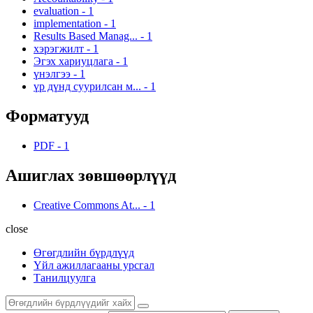
evaluation
-
1
implementation
-
1
Results Based Manag...
-
1
хэрэгжилт
-
1
Эгэх хариуцлага
-
1
үнэлгээ
-
1
үр дүнд суурилсан м...
-
1
Форматууд
PDF
-
1
Ашиглах зөвшөөрлүүд
Creative Commons At...
-
1
close
Өгөгдлийн бүрдлүүд
Үйл ажиллагааны урсгал
Танилцуулга