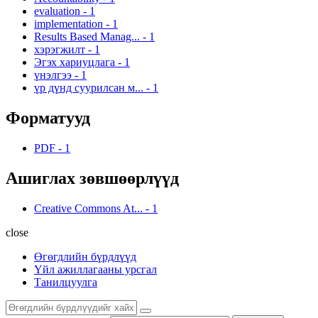
evaluation
-
1
implementation
-
1
Results Based Manag...
-
1
хэрэгжилт
-
1
Эгэх хариуцлага
-
1
үнэлгээ
-
1
үр дүнд суурилсан м...
-
1
Форматууд
PDF
-
1
Ашиглах зөвшөөрлүүд
Creative Commons At...
-
1
close
Өгөгдлийн бүрдлүүд
Үйл ажиллагааны урсгал
Танилцуулга