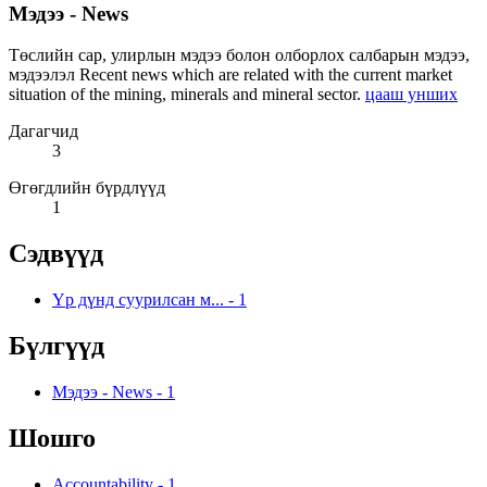
Мэдээ - News
Төслийн сар, улирлын мэдээ болон олборлох салбарын мэдээ,
мэдээлэл Recent news which are related with the current market
situation of the mining, minerals and mineral sector.
цааш унших
Дагагчид
3
Өгөгдлийн бүрдлүүд
1
Сэдвүүд
Үр дүнд суурилсан м...
-
1
Бүлгүүд
Мэдээ - News
-
1
Шошго
Accountability
-
1