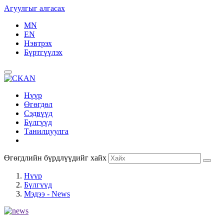
Агуулгыг алгасах
MN
EN
Нэвтрэх
Бүртгүүлэх
Нүүр
Өгөгдөл
Сэдвүүд
Бүлгүүд
Танилцуулга
Өгөгдлийн бүрдлүүдийг хайх
Нүүр
Бүлгүүд
Мэдээ - News