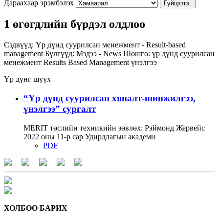
Дараахаар эрэмбэлэх
Гүйцэтгэ.
1 өгөгдлийн бүрдэл олдлоо
Сэдвүүд:
Үр дүнд суурилсан менежмент - Result-based
management
Бүлгүүд:
Мэдээ - News
Шошго:
үр дүнд суурилсан
менежмент
Results Based Management
үнэлгээ
Үр дүнг шүүх
“Үр дүнд суурилсан хяналт-шинжилгээ,
үнэлгээ” сургалт
MERIT төслийн техникийн зөвлөх: Рэймонд Жервейс
2022 оны 11-р сар Удирдлагын академи
PDF
ХОЛБОО БАРИХ