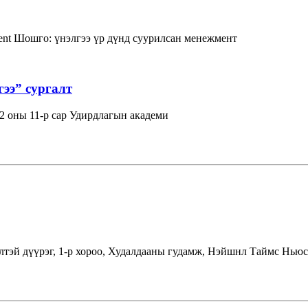
ent
Шошго:
үнэлгээ
үр дүнд суурилсан менежмент
гээ” сургалт
 оны 11-р сар Удирдлагын академи
лтэй дүүрэг, 1-р хороо, Худалдааны гудамж, Нэйшнл Таймс Ньюс 