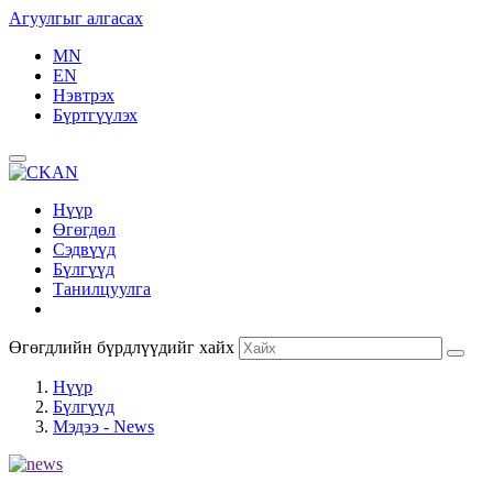
Агуулгыг алгасах
MN
EN
Нэвтрэх
Бүртгүүлэх
Нүүр
Өгөгдөл
Сэдвүүд
Бүлгүүд
Танилцуулга
Өгөгдлийн бүрдлүүдийг хайх
Нүүр
Бүлгүүд
Мэдээ - News