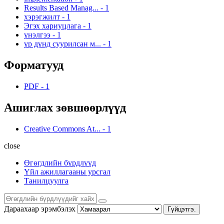
Results Based Manag...
-
1
хэрэгжилт
-
1
Эгэх хариуцлага
-
1
үнэлгээ
-
1
үр дүнд суурилсан м...
-
1
Форматууд
PDF
-
1
Ашиглах зөвшөөрлүүд
Creative Commons At...
-
1
close
Өгөгдлийн бүрдлүүд
Үйл ажиллагааны урсгал
Танилцуулга
Дараахаар эрэмбэлэх
Гүйцэтгэ.