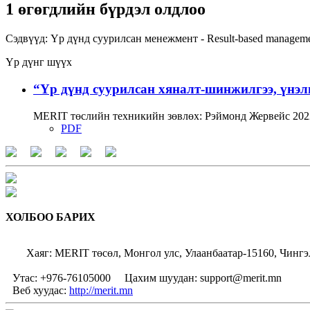
1 өгөгдлийн бүрдэл олдлоо
Сэдвүүд:
Үр дүнд суурилсан менежмент - Result-based managem
Үр дүнг шүүх
“Үр дүнд суурилсан хяналт-шинжилгээ, үнэл
MERIT төслийн техникийн зөвлөх: Рэймонд Жервейс 2022
PDF
ХОЛБОО БАРИХ
Хаяг: MERIT төсөл, Монгол улс, Улаанбаатар-15160, Чингэ
Утас: +976-76105000
Цахим шуудан: support@merit.mn
Веб хуудас:
http://merit.mn