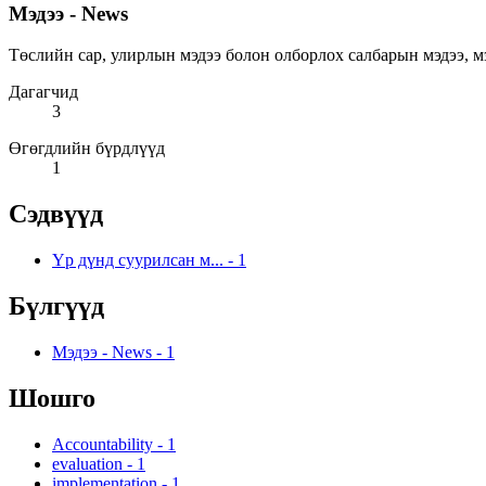
Мэдээ - News
Төслийн сар, улирлын мэдээ болон олборлох салбарын мэдээ, мэдээлэ
Дагагчид
3
Өгөгдлийн бүрдлүүд
1
Сэдвүүд
Үр дүнд суурилсан м...
-
1
Бүлгүүд
Мэдээ - News
-
1
Шошго
Accountability
-
1
evaluation
-
1
implementation
-
1