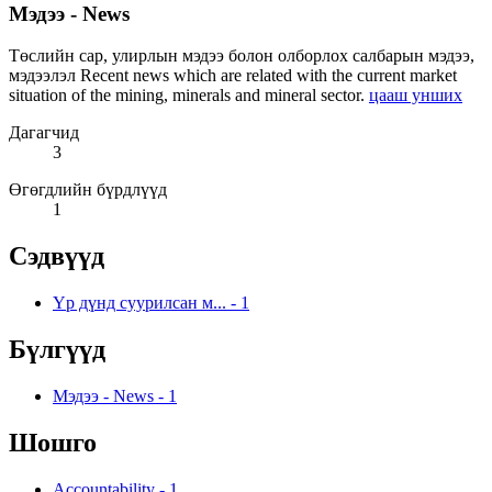
Мэдээ - News
Төслийн сар, улирлын мэдээ болон олборлох салбарын мэдээ,
мэдээлэл Recent news which are related with the current market
situation of the mining, minerals and mineral sector.
цааш унших
Дагагчид
3
Өгөгдлийн бүрдлүүд
1
Сэдвүүд
Үр дүнд суурилсан м...
-
1
Бүлгүүд
Мэдээ - News
-
1
Шошго
Accountability
-
1