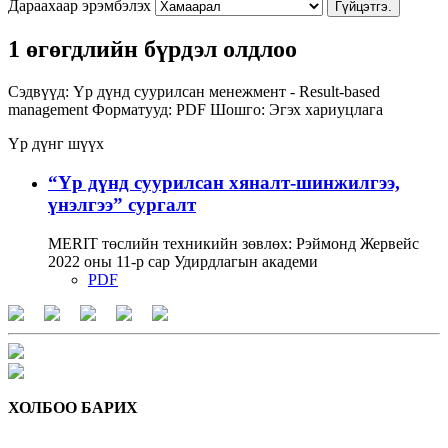
Дараахаар эрэмбэлэх
Гүйцэтгэ.
1 өгөгдлийн бүрдэл олдлоо
Сэдвүүд:
Үр дүнд суурилсан менежмент - Result-based
management
Форматууд:
PDF
Шошго:
Эгэх хариуцлага
Үр дүнг шүүх
“Үр дүнд суурилсан хяналт-шинжилгээ,
үнэлгээ” сургалт
MERIT төслийн техникийн зөвлөх: Рэймонд Жервейс
2022 оны 11-р сар Удирдлагын академи
PDF
ХОЛБОО БАРИХ