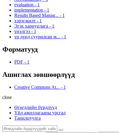
evaluation
-
1
implementation
-
1
Results Based Manag...
-
1
хэрэгжилт
-
1
Эгэх хариуцлага
-
1
үнэлгээ
-
1
үр дүнд суурилсан м...
-
1
Форматууд
PDF
-
1
Ашиглах зөвшөөрлүүд
Creative Commons At...
-
1
close
Өгөгдлийн бүрдлүүд
Үйл ажиллагааны урсгал
Танилцуулга