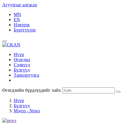
Агуулгыг алгасах
MN
EN
Нэвтрэх
Бүртгүүлэх
Нүүр
Өгөгдөл
Сэдвүүд
Бүлгүүд
Танилцуулга
Өгөгдлийн бүрдлүүдийг хайх
Нүүр
Бүлгүүд
Мэдээ - News