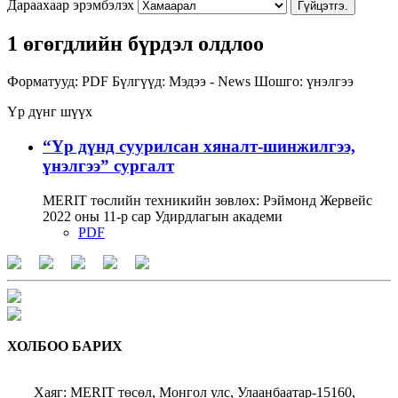
Дараахаар эрэмбэлэх
Гүйцэтгэ.
1 өгөгдлийн бүрдэл олдлоо
Форматууд:
PDF
Бүлгүүд:
Мэдээ - News
Шошго:
үнэлгээ
Үр дүнг шүүх
“Үр дүнд суурилсан хяналт-шинжилгээ,
үнэлгээ” сургалт
MERIT төслийн техникийн зөвлөх: Рэймонд Жервейс
2022 оны 11-р сар Удирдлагын академи
PDF
ХОЛБОО БАРИХ
Хаяг: MERIT төсөл, Монгол улс, Улаанбаатар-15160,