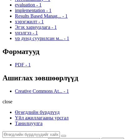
evaluation
-
1
implementation
-
1
Results Based Manag...
-
1
хэрэгжилт
-
1
Эгэх хариуцлага
-
1
үнэлгээ
-
1
үр дүнд суурилсан м...
-
1
Форматууд
PDF
-
1
Ашиглах зөвшөөрлүүд
Creative Commons At...
-
1
close
Өгөгдлийн бүрдлүүд
Үйл ажиллагааны урсгал
Танилцуулга