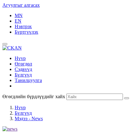
Агуулгыг алгасах
MN
EN
Нэвтрэх
Бүртгүүлэх
Нүүр
Өгөгдөл
Сэдвүүд
Бүлгүүд
Танилцуулга
Өгөгдлийн бүрдлүүдийг хайх
Нүүр
Бүлгүүд
Мэдээ - News