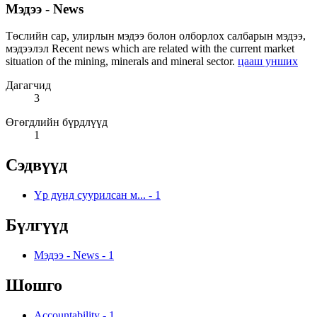
Мэдээ - News
Төслийн сар, улирлын мэдээ болон олборлох салбарын мэдээ,
мэдээлэл Recent news which are related with the current market
situation of the mining, minerals and mineral sector.
цааш унших
Дагагчид
3
Өгөгдлийн бүрдлүүд
1
Сэдвүүд
Үр дүнд суурилсан м...
-
1
Бүлгүүд
Мэдээ - News
-
1
Шошго
Accountability
-
1