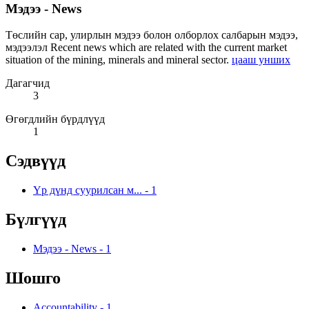
Мэдээ - News
Төслийн сар, улирлын мэдээ болон олборлох салбарын мэдээ,
мэдээлэл Recent news which are related with the current market
situation of the mining, minerals and mineral sector.
цааш унших
Дагагчид
3
Өгөгдлийн бүрдлүүд
1
Сэдвүүд
Үр дүнд суурилсан м...
-
1
Бүлгүүд
Мэдээ - News
-
1
Шошго
Accountability
-
1