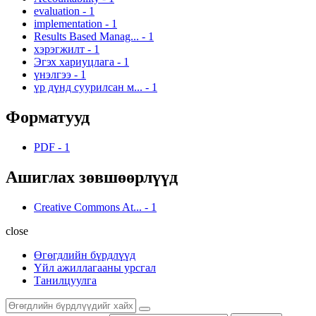
evaluation
-
1
implementation
-
1
Results Based Manag...
-
1
хэрэгжилт
-
1
Эгэх хариуцлага
-
1
үнэлгээ
-
1
үр дүнд суурилсан м...
-
1
Форматууд
PDF
-
1
Ашиглах зөвшөөрлүүд
Creative Commons At...
-
1
close
Өгөгдлийн бүрдлүүд
Үйл ажиллагааны урсгал
Танилцуулга