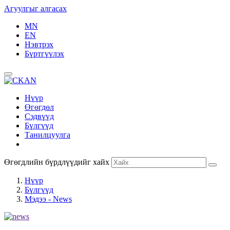
Агуулгыг алгасах
MN
EN
Нэвтрэх
Бүртгүүлэх
Нүүр
Өгөгдөл
Сэдвүүд
Бүлгүүд
Танилцуулга
Өгөгдлийн бүрдлүүдийг хайх
Нүүр
Бүлгүүд
Мэдээ - News