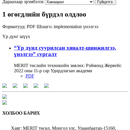
Дараахаар эрэмбэлэх
Гүйцэтгэ.
1 өгөгдлийн бүрдэл олдлоо
Форматууд:
PDF
Шошго:
implementation
үнэлгээ
Үр дүнг шүүх
“Үр дүнд суурилсан хяналт-шинжилгээ,
үнэлгээ” сургалт
MERIT төслийн техникийн зөвлөх: Рэймонд Жервейс
2022 оны 11-р сар Удирдлагын академи
PDF
ХОЛБОО БАРИХ
Хаяг: MERIT төсөл, Монгол улс, Улаанбаатар-15160,