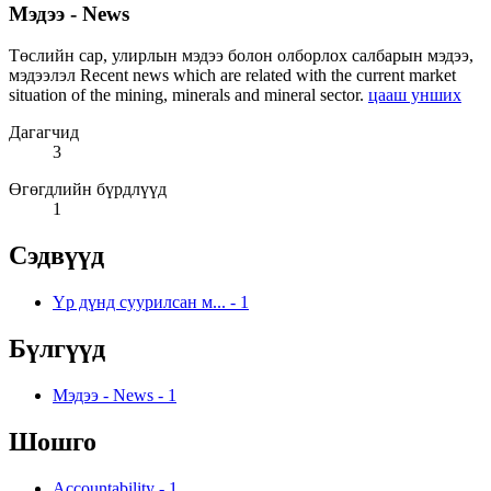
Мэдээ - News
Төслийн сар, улирлын мэдээ болон олборлох салбарын мэдээ,
мэдээлэл Recent news which are related with the current market
situation of the mining, minerals and mineral sector.
цааш унших
Дагагчид
3
Өгөгдлийн бүрдлүүд
1
Сэдвүүд
Үр дүнд суурилсан м...
-
1
Бүлгүүд
Мэдээ - News
-
1
Шошго
Accountability
-
1