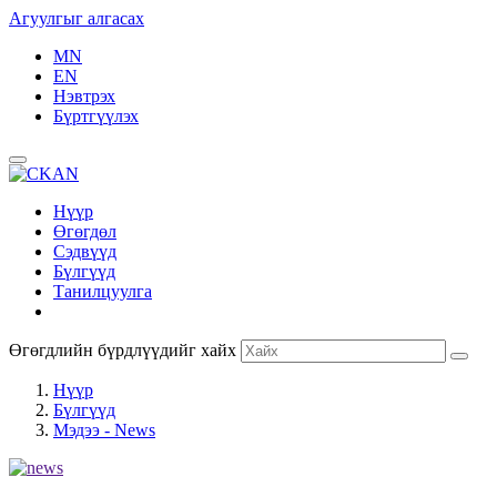
Агуулгыг алгасах
MN
EN
Нэвтрэх
Бүртгүүлэх
Нүүр
Өгөгдөл
Сэдвүүд
Бүлгүүд
Танилцуулга
Өгөгдлийн бүрдлүүдийг хайх
Нүүр
Бүлгүүд
Мэдээ - News