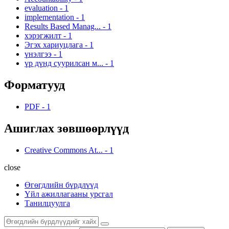
evaluation
-
1
implementation
-
1
Results Based Manag...
-
1
хэрэгжилт
-
1
Эгэх хариуцлага
-
1
үнэлгээ
-
1
үр дүнд суурилсан м...
-
1
Форматууд
PDF
-
1
Ашиглах зөвшөөрлүүд
Creative Commons At...
-
1
close
Өгөгдлийн бүрдлүүд
Үйл ажиллагааны урсгал
Танилцуулга