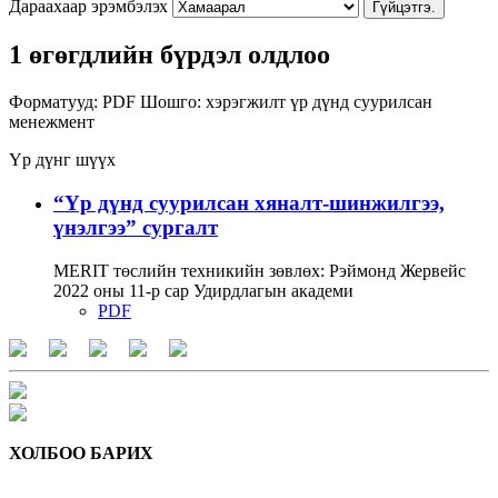
Дараахаар эрэмбэлэх
Гүйцэтгэ.
1 өгөгдлийн бүрдэл олдлоо
Форматууд:
PDF
Шошго:
хэрэгжилт
үр дүнд суурилсан
менежмент
Үр дүнг шүүх
“Үр дүнд суурилсан хяналт-шинжилгээ,
үнэлгээ” сургалт
MERIT төслийн техникийн зөвлөх: Рэймонд Жервейс
2022 оны 11-р сар Удирдлагын академи
PDF
ХОЛБОО БАРИХ